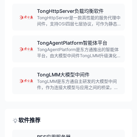
安全的内存级高速数据处理能力，具有分布
式架构、高安全性、高效性等多重优势。
TongHttpServer负载均衡软件
TongHttpServer是一款高性能的服务代理中
间件，支持OSI四层七层协议，可作为静态
资源服务器、正向代理服务器、反向代理服
务器、负载均衡服务器使用，支持多种负载
均衡算法，满足企业构建高可用、高扩展
TongAgentPlatform智能体平台
性、高性能的应用服务集群需求。
TongAgentPlatform是东方通推出的智能体
平台，由大模型中间件TongLMM升级演化而
来，支持多模型接入能力，用户可通过拖拽
式操作快速构建智能体，以更安全、敏捷、
经济的方式开发大模型应用。
TongLMM大模型中间件
TongLMM是东方通自主研发的大模型中间
件，作为连接大模型与应用之间的桥梁，支
持多模型接入能力，为企业提供安全、高效
的大模型应用开发和部署能力，是
TongAgentPlatform智能体平台的技术基
础。
软件推荐