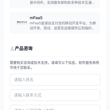
易中间件，支持服务架构和多种技术互通，
提供企业级命名服务和高可靠性保障，帮助
企业实现快速集成和高效资源利用。
mPaaS
mPaaS是源自支付宝的移动开发平台，为移
动开发、测试、运营及运维提供云到端的一
站式解决方案。平台支持Android、iOS、鸿
蒙三端，有效降低技术门槛、减少研发成
本、提升开发效率，协助企业快速搭建稳定
高质量的移动应用。
产品咨询
需要购买咨询或技术支持，请填写以下信息，软件服务商将
尽快于您联系。