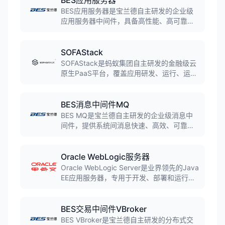
BES应用服务器
BES应用服务器是宝兰德自主研发的企业级
应用服务器中间件，具备高性能、高可靠性
和高安全性，支持Java EE标准，可替代国
外同类产品，广泛应用于电信、金融、政府
等核心业务系统。
SOFAStack
SOFAStack是蚂蚁集团自主研发的金融级云
原生PaaS平台，覆盖应用研发、运行、运维
完整生命周期，为金融机构及企业提供安全
稳妥的云原生分布式架构升级方案。平台在
金融行业PaaS平台市场中稳坐头把交椅，已
BES消息中间件MQ
发布5.0版本，全面加持AI大模型。
BES MQ是宝兰德自主研发的企业级消息中
间件，提供系统间消息快速、高效、可靠传
递，支持多种协议和编程语言，帮助应用实
现系统解耦及异步调用，为企业级应用提供
坚实的底层架构支撑。
Oracle WebLogic服务器
Oracle WebLogic Server是业界领先的Java
EE应用服务器，专用于开发、部署和运行企
业级Java应用。提供强健、成熟和可扩展的
Jakarta EE实施，支持本地环境和云环境部
署，是企业级Java应用的首选平台。
BES交易中间件VBroker
BES VBroker是宝兰德自主研发的分布式交