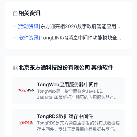
相关资讯
・
[活动资讯]
东方通亮相2026数字政府智能应用与创新发展大会，展示中间件支撑能力
・
[软件资讯]
TongLINK/Q消息中间件功能模块全解析:企业级消息可靠传输平台
北京东方通科技股份有限公司 其他软件
TongWeb应用服务器中间件
TongWeb是一款全面符合Java EE、
Jakarta EE最新标准规范的应用服务器产
品，可适应各类企业应用的基础环境及多种
主流应用框架，支撑从开发到生产的全应用
生命周期，包括便捷的开发、随需应变的灵
TongRDS数据缓存中间件
活部署、丰富的运行时监视、高效的管理
TongRDS是东方通自主研发的分布式数据缓
等。
存中间件，专注于高性能内存数据共享与应
用支持，能够为业务系统提供高效、稳定、