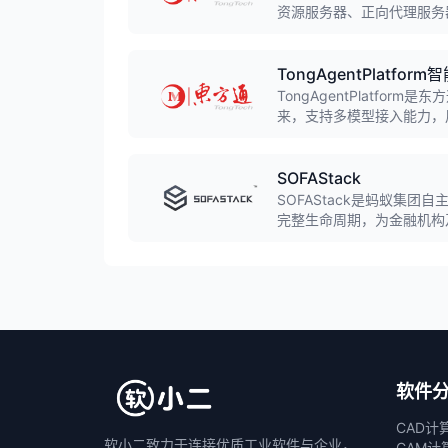
资源服务器、正向代理服务
衡算法，满足企业构建高可
TongAgentPlatfor
TongAgentPlatfo
来，支持多模型接入能力，
济的方式开发大模型应用。
SOFAStack
SOFAStack是蚂蚁集
完整生命周期，为金融机构
融行业PaaS平台市场中稳
软件
CAD计
软小二致力于连接优质工业软件与企业，
CAM计