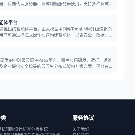
器、反向代理服务器、负载均衡服务器使用，支持多种负载均
用、高扩展性、高性能的应用服务集群需求。
m智能体平台
rm是东方通推出的智能体平台，由大模型中间件TongLMM升级演化而
用户可通过拖拽式操作快速构建智能体，以更安全、敏捷、经
团自主研发的金融级云原生PaaS平台，覆盖应用研发、运行、运维
及企业提供安全稳妥的云原生分布式架构升级方案。平台在金
坐头把交椅，已发布5.0版本，全面加持AI大模型。
分类
服务协议
算机辅助设计
仿真分析系统
关于我们
算机辅助制造
电气自动化
ERP系统
隐私政策