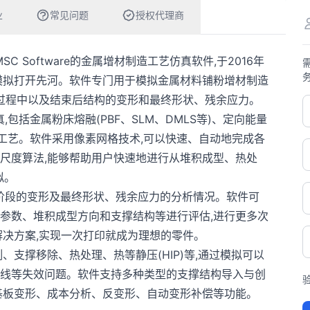
业
常见问题
授权代理商
下MSC Software的金属增材制造工艺仿真软件,于2016年
模拟打开先河。软件专门用于模拟金属材料铺粉增材制造
造过程中以及结束后结构的变形和最终形状、残余应力。
艺仿真,包括金属粉床熔融(PBF、SLM、DMLS等)、定向能量
)等工艺。软件采用像素网格技术,可以快速、自动地完成各
尺度算法,能够帮助用户快速地进行从堆积成型、热处
拟。
部件在各个阶段的变形及最终形状、残余应力的分析情况。软件可
参数、堆积成型方向和支撑结构等进行评估,进行更多次
解决方案,实现一次打印就成为理想的零件。
、支撑移除、热处理、热等静压(HIP)等,通过模拟可以
线等失效问题。软件支持多种类型的支撑结构导入与创
基板变形、成本分析、反变形、自动变形补偿等功能。