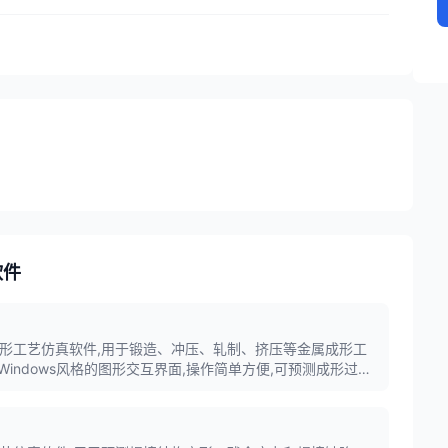
软件
ng是金属成形工艺仿真软件,用于锻造、冲压、轧制、挤压等金属成形工
indows风格的图形交互界面,操作简单方便,可预测成形过程
,优化工艺参数。