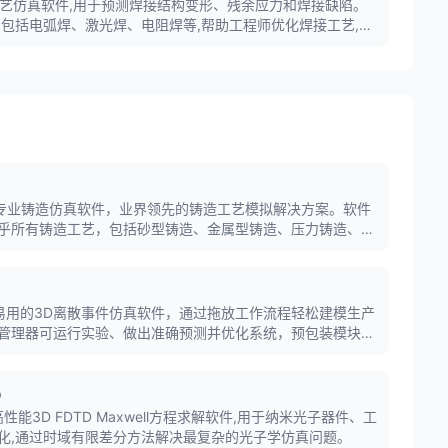
ng是焊接工艺仿真软件,用于预测焊接结构变形、残余应力和焊接缺陷。
,包括电弧焊、激光焊、电阻焊等,帮助工程师优化焊接工艺,提
旗下的专业铸造仿真软件，业界领先的铸造工艺模拟解决方案。软件
乎所有铸造工艺，包括砂型铸造、金属型铸造、压力铸造、熔
缩松、气孔、裂纹、变形等缺陷。
大、易用的3D离散事件仿真软件，通过拖放工作流程轻松建模生产
管理器可运行实验、做出准确预测并优化系统，预包装模块可
AGV)、仓储系统等。
D
DTD是高性能3D FDTD Maxwell方程求解软件,用于纳米光子器件、工
化,通过时域有限差分方法解决最复杂的光子学仿真问题。