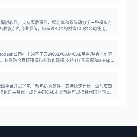
多方法模拟软件，支持离散事件、智能体和系统动力学三种模拟方
各种复杂的商业系统，被超过40%的财富100强公司使用。
60是Autodesk公司推出的基于云的CAD/CAM/CAE平台,整合三维建
。软件融合直接建模和参数化建模,支持T样条建模和B-Rep建
的结合,广泛应用于产品设计、机械制造和工业设计领域。
伏图平台开发的电子散热仿真软件，支持快速建模、全尺度热
模化自主替代，成为中国CAE史上首款可规模替代国外同类工