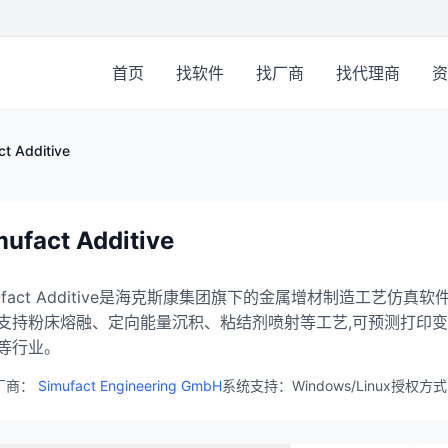
首页
找软件
找厂商
找代理商
资
ct Additive
mufact Additive
mufact Additive是海克斯康集团旗下的金属增材制造工艺
支持粉床熔融、定向能量沉积、粘结剂喷射等工艺,可预测打印变
等行业。
厂商：
Simufact Engineering GmbH
系统支持：Windows/Linux
授权方式