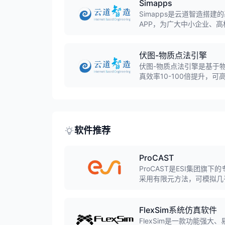
Simapps
Simapps是云道智造搭
APP，为广大中小企业、
用。
伏图-物质点法引擎
伏图-物质点法引擎是基于
真效率10-100倍提升，
题。
软件推荐
ProCAST
ProCAST是ESI集团
采用有限元方法，可模拟几
模铸造、连铸等，预测缩孔
FlexSim系统仿真软件
FlexSim是一款功能强