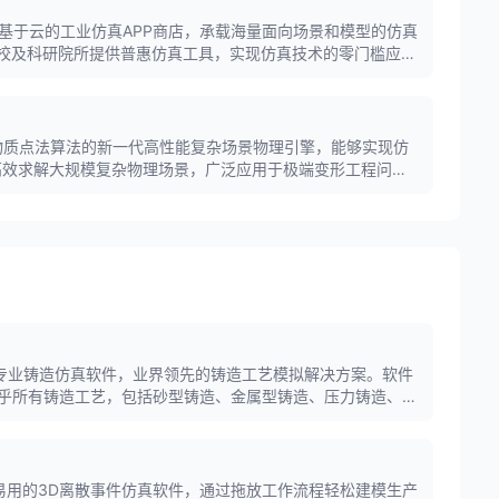
建的基于云的工业仿真APP商店，承载海量面向场景和模型的仿真
高校及科研院所提供普惠仿真工具，实现仿真技术的零门槛应
物质点法算法的新一代高性能复杂场景物理引擎，能够实现仿
可高效求解大规模复杂物理场景，广泛应用于极端变形工程问
旗下的专业铸造仿真软件，业界领先的铸造工艺模拟解决方案。软件
乎所有铸造工艺，包括砂型铸造、金属型铸造、压力铸造、熔
缩松、气孔、裂纹、变形等缺陷。
大、易用的3D离散事件仿真软件，通过拖放工作流程轻松建模生产