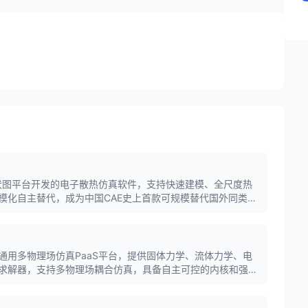
伏图平台开发的电子散热仿真软件，支持快速建模、全尺度热
模化自主替代，成为中国CAE史上首款可规模替代国外同类工
通用多物理场仿真PaaS平台，提供固体力学、流体力学、电
求解器，支持多物理场耦合仿真，具备自主可控的内核和强大