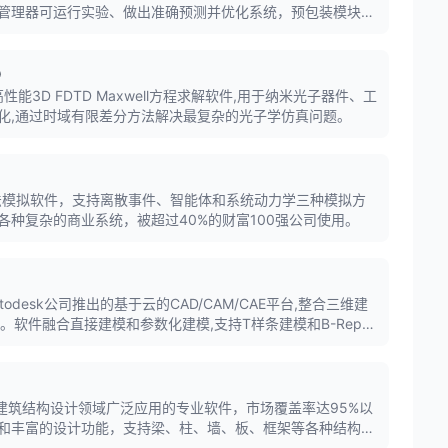
管理器可运行实验、做出准确预测并优化系统，预包装模块可
AGV)、仓储系统等。
D
DTD是高性能3D FDTD Maxwell方程求解软件,用于纳米光子器件、工
化,通过时域有限差分方法解决最复杂的光子学仿真问题。
多方法模拟软件，支持离散事件、智能体和系统动力学三种模拟方
各种复杂的商业系统，被超过40%的财富100强公司使用。
60是Autodesk公司推出的基于云的CAD/CAM/CAE平台,整合三维建
。软件融合直接建模和参数化建模,支持T样条建模和B-Rep建
的结合,广泛应用于产品设计、机械制造和工业设计领域。
内建筑结构设计领域广泛应用的专业软件，市场覆盖率达95%以
和丰富的设计功能，支持梁、柱、墙、板、框架等各种结构元
，为结构工程师提供高效、精准的设计解决方案。