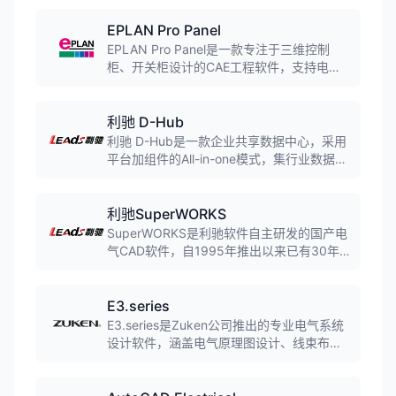
自动生成等功能。软件符合IEC、DIN、GB
等国际标准，支持多国语言界面，广泛应用
EPLAN Pro Panel
于工业自动化、机械设备、能源交通等领
EPLAN Pro Panel是一款专注于三维控制
域。
柜、开关柜设计的CAE工程软件，支持电气
或流体控制箱柜内的三维布局设计、虚拟三
维布线、数控加工数据自动生成等功能。软
件与EPLAN Electric P8无缝集成，实现从设
利驰 D-Hub
计到制造的一体化解决方案。
利驰 D-Hub是一款企业共享数据中心，采用
平台加组件的All-in-one模式，集行业数据共
享、企业内部数据管理、SaaS工具等于一
体，是电气行业目前数据体量和日活用户数
量最大的SaaS软件平台。
利驰SuperWORKS
SuperWORKS是利驰软件自主研发的国产电
气CAD软件，自1995年推出以来已有30年
历史。该软件支持电气原理图设计、自动生
成接线图和材料明细表，可集成AutoCAD、
中望CAD、浩辰CAD等主流CAD平台，广泛
E3.series
应用于电力设备制造、电气成套厂等行业。
E3.series是Zuken公司推出的专业电气系统
设计软件，涵盖电气原理图设计、线束布
线、机柜布局等功能。基于Windows平台开
发，广泛应用于汽车、航空航天、工业自动
化等领域。