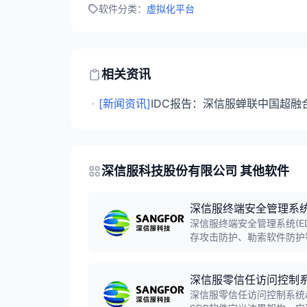
软件分类：
虚拟化平台
相关资讯
・
[新闻资讯]
IDC报告：深信服蝉联中国超融
深信服科技股份有限公司 其他软件
深信服终端安全管理系统(E
深信服终端安全管理系统(E
存攻击防护、勒索软件防护等
年终端安全软件市场份额位
深信服零信任访问控制系统
深信服零信任访问控制系统a