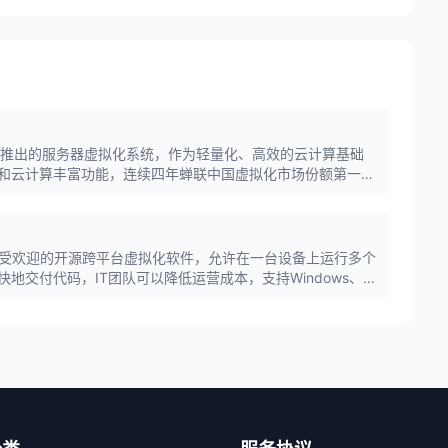
是浪潮信息推出的服务器虚拟化系统，作为轻量化、高效的云计算基础
和云计算丰富功能，连续四年蝉联中国虚拟化市场份额第一，
Cvirt虚拟化世界纪录。
ox是全球广受欢迎的开源跨平台虚拟化软件，允许在一台设备上运行多个
地交付代码，IT团队可以降低运营成本，支持Windows、
操作系统作为宿主和客户机。