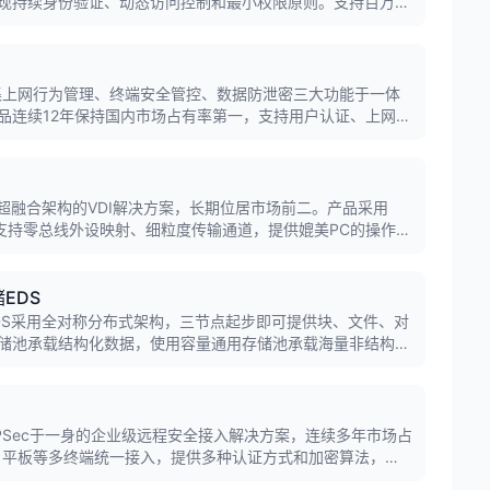
实现持续身份验证、动态访问控制和最小权限原则。支持百万级
LP等安全能力联动，为企业提供全流程、端到端的安全防护。
集上网行为管理、终端安全管控、数据防泄密三大功能于一体
品连续12年保持国内市场占有率第一，支持用户认证、上网管
功能，可按需订阅办公防泄密、上网安全保护等云端安全能
于超融合架构的VDI解决方案，长期位居市场前二。产品采用
，支持零总线外设映射、细粒度传输通道，提供媲美PC的操作体
000家，支持独享桌面、共享桌面、虚拟化应用等多种模式。
EDS
DS采用全对称分布式架构，三节点起步即可提供块、文件、对
储池承载结构化数据，使用容量通用存储池承载海量非结构化
间，支持iSCSI、NFS、CSI、HDFS、S3等多种存储协
L/IPSec于一身的企业级远程安全接入解决方案，连续多年市场占
、平板等多终端统一接入，提供多种认证方式和加密算法，保
、传输安全和应用权限安全，实现随时随地安全办公。