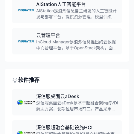
种数据保护技术。
AIStation人工智能平台
AIStation是浪潮信息自主研发的人工智能开
发与部署平台，提供资源管理、模型训练、
作业调度、服务发布和系统监控等全流程功
能，支持TensorFlow、PyTorch等主流框
架，帮助企业高效开发部署AI应用。
云管理平台
InCloud Manager是浪潮信息推出的云数据
中心管理平台，基于OpenStack架构，面向
私有云和混合云市场，提供开放、安全的企
业级云数据中心运维管理能力，支持多云环
境统一管理、资源调度、自动化运维等功
能。
软件推荐
深信服桌面云aDesk
深信服桌面云aDesk是基于超融合架构的VDI
解决方案，长期位居市场前二。产品采用
HEDC高效桌面编码技术，支持零总线外设
映射、细粒度传输通道，提供媲美PC的操作
体验。累计服务用户超过10000家，支持独
深信服超融合基础设施HCI
享桌面、共享桌面、虚拟化应用等多种模
深信服超融合基础设施HCI是全栈超融合市