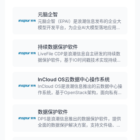
元脑企智
元脑企智（EPAI）是浪潮信息发布的企业大
模型开发平台，为企业AI大模型落地应用提
供高效、易用、安全的端到端开发平台，支
持数据准备、模型训练、知识检索、应用框
架等全流程工具，已接入DeepSeek等主流
持续数据保护软件
大模型。
LiveFile CDP是浪潮信息自主研发的持续数
据保护软件，基于IO时间戳技术实现持续数
据保护，可记录数据的每一次变化，支持任
意时间点的数据恢复，帮助企业实现数据的
零丢失保护。
InCloud OS云数据中心操作系统
InCloud OS是浪潮信息推出的云数据中心操
作系统，基于OpenStack架构，面向私有云
和混合云市场，提供开放、安全的企业级云
数据中心运维管理能力，实现云平台的集中
化管理与自动化运维。
数据保护软件
DPS是浪潮信息推出的数据保护软件，提供
全面的数据保护解决方案，支持文件级、数
据库、应用系统、操作系统等多种级别的数
据备份和恢复，支持快照、D2D2T备份等多