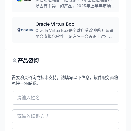
式。
场占有率第一的产品，2025年上半年市场占
有率达15.9%。产品整合计算、存储、网络
资源，提供HCI基础设施+平台服务全栈协同
解决方案，支持VMware无感替换，连续三
Oracle VirtualBox
年入围Gartner超融合魔力象限。
Oracle VirtualBox是全球广受欢迎的开源跨
平台虚拟化软件，允许在一台设备上运行多
个操作系统。开发人员可以更快地交付代
码，IT团队可以降低运营成本，支持
Windows、Linux、macOS等主流操作系统
作为宿主和客户机。
产品咨询
需要购买咨询或技术支持，请填写以下信息，软件服务商将
尽快于您联系。