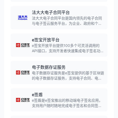
供可靠电子签名服务。平台支持电子合同在
线签署、智能合同管理、区块链存证等功
能，连续入选胡润全球独角兽榜。
法大大电子合同平台
法大大电子合同平台是国内领先的电子合同
与电子签云服务平台，为企业、政府和个人
提供基于可靠电子签名技术的电子文件协同
签署及管理服务。平台符合《电子签名法》
相关规定，支持合同全生命周期管理，累计
e签宝开放平台
签署合约超107亿份。
e签宝开放平台提供100多个可灵活调用的
API接口，支持开发者快速集成电子签名功
能。平台提供沙箱环境、监控告警、业务查
询工具等能力，帮助企业轻松接入电子签名
服务，实现业务流程数字化。
电子数据存证服务
电子数据存证服务是e签宝提供的基于区块链
的电子数据存证服务，支持电子合同、电子
文件等数据的存证保全。服务提供完整的证
据链，支持在线出证、司法鉴定，确保电子
数据的法律效力。
e签盾
e签盾是e签宝推出的移动端电子签名应用，
支持用户随时随地完成电子签名和合同签
署。APP提供身份认证、数字证书申请、电
子签名制作等功能，签署过程实时记录，确