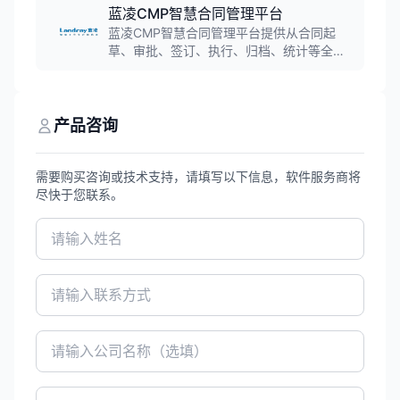
保签署真实性和合法性。
蓝凌CMP智慧合同管理平台
蓝凌CMP智慧合同管理平台提供从合同起
草、审批、签订、执行、归档、统计等全生
命周期服务，帮助企业打造内外一体、可
信、可靠、可用、便捷、安全、合规的新型
合同管理模式。
产品咨询
需要购买咨询或技术支持，请填写以下信息，软件服务商将
尽快于您联系。