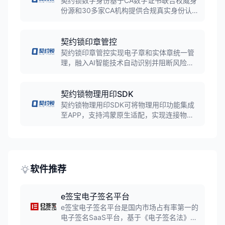
契约锁数字身份基于CA数字证书联合权威身
份源和30多家CA机构提供合规真实身份认
证，确保操作者身份可信、操作防抵赖。
契约锁印章管控
契约锁印章管控实现电子章和实体章统一管
理，融入AI智能技术自动识别并阻断风险，
确保印章全生命周期操作符合管理制度要
求。
契约锁物理用印SDK
契约锁物理用印SDK可将物理用印功能集成
至APP，支持鸿蒙原生适配，实现连接物理
章筒设备、解锁用印、拍照回传等操作。
软件推荐
e签宝电子签名平台
e签宝电子签名平台是国内市场占有率第一的
电子签名SaaS平台，基于《电子签名法》提