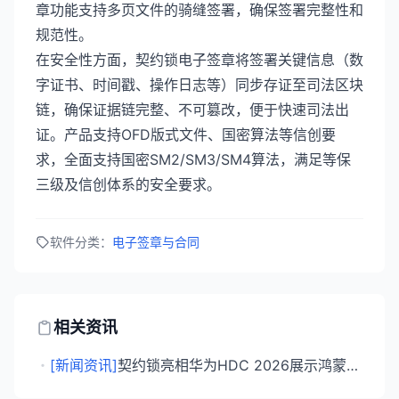
章功能支持多页文件的骑缝签署，确保签署完整性和
规范性。
在安全性方面，契约锁电子签章将签署关键信息（数
字证书、时间戳、操作日志等）同步存证至司法区块
链，确保证据链完整、不可篡改，便于快速司法出
证。产品支持OFD版式文件、国密算法等信创要
求，全面支持国密SM2/SM3/SM4算法，满足等保
三级及信创体系的安全要求。
软件分类：
电子签章与合同
相关资讯
・
[新闻资讯]
契约锁亮相华为HDC 2026展示鸿蒙原生SDK方案，中标新疆银行电子签章项目