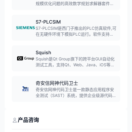
规模优化问题的高效数学规划求解器套件，
是目前同时具备线性规划、混合整数规划、
二阶锥规划、半定规划、凸二次规划等多种
问题求解能力的综合性能数学规划求解器，
S7-PLCSIM
多项指标达到世界先进水平。
S7-PLCSIM是西门子推出的PLC仿真软件,可
在无硬件环境下模拟PLC运行。软件支持在
计算机上仿真S7-300/400/1200/1500等系
列PLC,帮助工程师进行程序调试和验证。
Squish
Squish是Qt Group旗下的跨平台GUI自动化
测试工具，支持Qt、Web、Java、iOS等多
种技术栈。提供录制回放、脚本编写、数据
驱动测试等功能，支持Python、JavaScript
等多种脚本语言，适用于敏捷开发和持续集
奇安信网神代码卫士
成环境。
奇安信网神代码卫士是一款静态应用程序安
全测试（SAST）系统，提供企业级源代码缺
陷分析、源代码审计、源代码缺陷修复跟踪
的完整解决方案，帮助客户在软件开发测试
过程中发现和修复安全漏洞，是国内首个专
注于软件开发安全的产品线。
产品咨询