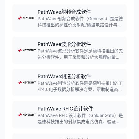
驱动的测试生成和执行，提高测试覆盖率，
早期发现缺陷，确保更可靠的软件发布，帮
PathWave射频合成软件
助团队快速交付高质量软件。
PathWave射频合成软件（Genesys）是是德
科技推出的高性价比射频/微波电路设计与仿
真工具，专为电路板和子系统设计人员打
造。软件集成自动电路合成、线性与非线性
仿真、电磁分析等功能，帮助工程师快速完
PathWave波形分析软件
成滤波器、匹配网络、放大器等射频电路设
PathWave波形分析软件是是德科技推出的先
计。
进分析软件，用于采集和分析大规模向量数
据或长持续时间波形。软件结合前后处理机
器学习模型，显著提高异常发现效率，帮助
工程师在流片前调试电压和电流尖峰、I/O毛
PathWave制造分析软件
刺以及时间偏差。
PathWave制造分析软件是是德科技推出的工
业4.0电子数据分析解决方案，帮助制造商优
化生产效率并提高产品质量。软件整合测试
测量专业知识与数据科学和大数据工程，提
供实时监测、高级分析和机器学习功能，为
PathWave RFIC设计软件
智慧工厂提供切实可行的洞察。
PathWave RFIC设计软件（GoldenGate）是
是德科技推出的射频集成电路仿真、验证和
分析解决方案。软件集成于Cadence
Virtuoso和Synopsys Custom Compiler设计