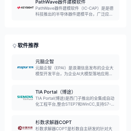
环境，提供优化的仿真算法，支持完整收发
PathWave器件建模软件
器流片前的全面表征，帮助工程师设计复杂
PathWave器件建模软件（IC-CAP）是是德
RFIC电路。
科技推出的半导体器件建模平台，广泛应用
于模拟和射频集成电路设计。软件提供自动
化仪器控制、数据采集、参数提取、图形分
析、仿真优化和统计分析等功能，帮助工程
师高效准确地提取有源、无源器件模型。
软件推荐
元脑企智
元脑企智（EPAI）是浪潮信息发布的企业大
模型开发平台，为企业AI大模型落地应用提
供高效、易用、安全的端到端开发平台，支
持数据准备、模型训练、知识检索、应用框
架等全流程工具，已接入DeepSeek等主流
TIA Portal（博途）
大模型。
TIA Portal(博途)是西门子推出的全集成自动
化工程平台,整合STEP7和WinCC,支持S7-
1200/1500/1800等全系列PLC。软件提供
统一的软件开发环境,涵盖PLC编程、HMI设
计、驱动调试等功能,是工业自动化工程师的
杉数求解器COPT
必备工具。
杉数求解器COPT是杉数自主研发的针对大