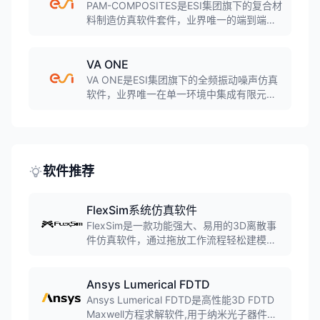
天、汽车、能源等领域。
PAM-COMPOSITES是ESI集团旗下的复合材
料制造仿真软件套件，业界唯一的端到端复
合材料制造仿真解决方案。软件覆盖铺层设
计、成型、固化、树脂传递成型等全工艺
链，预测纤维取向、厚度分布、残余应力和
VA ONE
变形等制造缺陷。
VA ONE是ESI集团旗下的全频振动噪声仿真
软件，业界唯一在单一环境中集成有限元、
边界元、统计能量分析和混合方法的声学仿
真工具。软件覆盖低频到高频全频段，广泛
应用于汽车NVH、航空航天声学、船舶噪声
控制等领域。
软件推荐
FlexSim系统仿真软件
FlexSim是一款功能强大、易用的3D离散事
件仿真软件，通过拖放工作流程轻松建模生
产和人员移动过程。内置场景管理器可运行
实验、做出准确预测并优化系统，预包装模
块可添加输送系统、自动导引车(AGV)、仓
Ansys Lumerical FDTD
储系统等。
Ansys Lumerical FDTD是高性能3D FDTD
Maxwell方程求解软件,用于纳米光子器件、