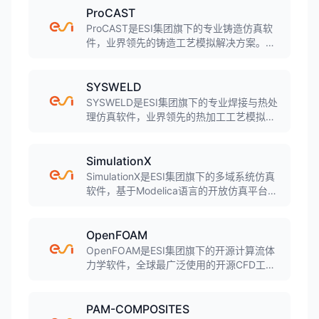
ProCAST
ProCAST是ESI集团旗下的专业铸造仿真软
件，业界领先的铸造工艺模拟解决方案。软
件采用有限元方法，可模拟几乎所有铸造工
艺，包括砂型铸造、金属型铸造、压力铸
造、熔模铸造、连铸等，预测缩孔缩松、气
SYSWELD
孔、裂纹、变形等缺陷。
SYSWELD是ESI集团旗下的专业焊接与热处
理仿真软件，业界领先的热加工工艺模拟工
具。软件实现机械、热传导和金属冶金的耦
合计算，可模拟焊接、热处理、淬火等工艺
过程，预测残余应力、变形、组织变化和裂
SimulationX
纹等缺陷。
SimulationX是ESI集团旗下的多域系统仿真
软件，基于Modelica语言的开放仿真平台。
软件涵盖机械、液压、气动、电子、热学、
控制等多个物理域，提供超过900个模型元
件和50多个模型库，广泛应用于机电一体化
OpenFOAM
系统设计和优化。
OpenFOAM是ESI集团旗下的开源计算流体
力学软件，全球最广泛使用的开源CFD工具
箱。软件采用有限体积法，支持不可压缩
流、可压缩流、湍流、传热、化学反应、多
相流等多种物理场模拟，广泛应用于航空航
PAM-COMPOSITES