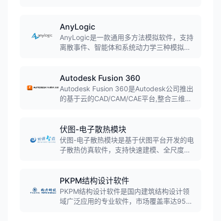
工艺和材料的设计、分析和优化,通过时域有
限差分方法解决最复杂的光子学仿真问题。
AnyLogic
AnyLogic是一款通用多方法模拟软件，支持
离散事件、智能体和系统动力学三种模拟方
法的任意组合，可用于模拟各种复杂的商业
系统，被超过40%的财富100强公司使用。
Autodesk Fusion 360
Autodesk Fusion 360是Autodesk公司推出
的基于云的CAD/CAM/CAE平台,整合三维建
模、仿真、协作和CAM功能。软件融合直接
建模和参数化建模,支持T样条建模和B-Rep
建模,实现桌面软件与云计算的结合,广泛应用
伏图-电子散热模块
于产品设计、机械制造和工业设计领域。
伏图-电子散热模块是基于伏图平台开发的电
子散热仿真软件，支持快速建模、全尺度热
仿真和高效分析，已实现规模化自主替代，
成为中国CAE史上首款可规模替代国外同类
工具的软件。
PKPM结构设计软件
PKPM结构设计软件是国内建筑结构设计领
域广泛应用的专业软件，市场覆盖率达95%
以上，集成了先进的计算技术和丰富的设计
功能，支持梁、柱、墙、板、框架等各种结