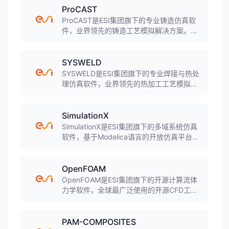
ProCAST
ProCAST是ESI集团旗下的专业铸造仿真软
件，业界领先的铸造工艺模拟解决方案。软
件采用有限元方法，可模拟几乎所有铸造工
艺，包括砂型铸造、金属型铸造、压力铸
造、熔模铸造、连铸等，预测缩孔缩松、气
SYSWELD
孔、裂纹、变形等缺陷。
SYSWELD是ESI集团旗下的专业焊接与热处
理仿真软件，业界领先的热加工工艺模拟工
具。软件实现机械、热传导和金属冶金的耦
合计算，可模拟焊接、热处理、淬火等工艺
过程，预测残余应力、变形、组织变化和裂
SimulationX
纹等缺陷。
SimulationX是ESI集团旗下的多域系统仿真
软件，基于Modelica语言的开放仿真平台。
软件涵盖机械、液压、气动、电子、热学、
控制等多个物理域，提供超过900个模型元
件和50多个模型库，广泛应用于机电一体化
OpenFOAM
系统设计和优化。
OpenFOAM是ESI集团旗下的开源计算流体
力学软件，全球最广泛使用的开源CFD工具
箱。软件采用有限体积法，支持不可压缩
流、可压缩流、湍流、传热、化学反应、多
相流等多种物理场模拟，广泛应用于航空航
PAM-COMPOSITES