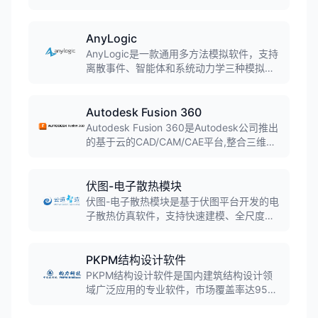
工艺和材料的设计、分析和优化,通过时域有
限差分方法解决最复杂的光子学仿真问题。
AnyLogic
AnyLogic是一款通用多方法模拟软件，支持
离散事件、智能体和系统动力学三种模拟方
法的任意组合，可用于模拟各种复杂的商业
系统，被超过40%的财富100强公司使用。
Autodesk Fusion 360
Autodesk Fusion 360是Autodesk公司推出
的基于云的CAD/CAM/CAE平台,整合三维建
模、仿真、协作和CAM功能。软件融合直接
建模和参数化建模,支持T样条建模和B-Rep
建模,实现桌面软件与云计算的结合,广泛应用
伏图-电子散热模块
于产品设计、机械制造和工业设计领域。
伏图-电子散热模块是基于伏图平台开发的电
子散热仿真软件，支持快速建模、全尺度热
仿真和高效分析，已实现规模化自主替代，
成为中国CAE史上首款可规模替代国外同类
工具的软件。
PKPM结构设计软件
PKPM结构设计软件是国内建筑结构设计领
域广泛应用的专业软件，市场覆盖率达95%
以上，集成了先进的计算技术和丰富的设计
功能，支持梁、柱、墙、板、框架等各种结