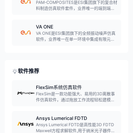
天、汽车、能源等领域。
PAM-COMPOSITES是ESI集团旗下的复合材
料制造仿真软件套件，业界唯一的端到端复
合材料制造仿真解决方案。软件覆盖铺层设
计、成型、固化、树脂传递成型等全工艺
链，预测纤维取向、厚度分布、残余应力和
VA ONE
变形等制造缺陷。
VA ONE是ESI集团旗下的全频振动噪声仿真
软件，业界唯一在单一环境中集成有限元、
边界元、统计能量分析和混合方法的声学仿
真工具。软件覆盖低频到高频全频段，广泛
应用于汽车NVH、航空航天声学、船舶噪声
控制等领域。
软件推荐
FlexSim系统仿真软件
FlexSim是一款功能强大、易用的3D离散事
件仿真软件，通过拖放工作流程轻松建模生
产和人员移动过程。内置场景管理器可运行
实验、做出准确预测并优化系统，预包装模
块可添加输送系统、自动导引车(AGV)、仓
Ansys Lumerical FDTD
储系统等。
Ansys Lumerical FDTD是高性能3D FDTD
Maxwell方程求解软件,用于纳米光子器件、