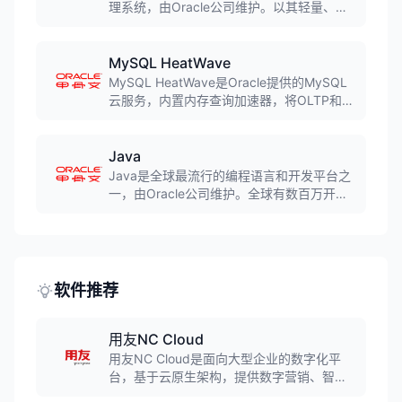
理系统，由Oracle公司维护。以其轻量、高
效、易用的特点著称，广泛应用于Web应
用、中小企业系统和互联网服务。作为
LAMP架构的核心组件，MySQL支撑着全球
MySQL HeatWave
数百万网站和应用。
MySQL HeatWave是Oracle提供的MySQL
云服务，内置内存查询加速器，将OLTP和
OLAP工作负载整合到单一数据库中。无需
ETL即可对事务数据进行实时分析，性能比
传统MySQL提升几个数量级，同时支持机器
Java
学习和生成式AI功能。
Java是全球最流行的编程语言和开发平台之
一，由Oracle公司维护。全球有数百万开发
人员运行超过73亿台Java虚拟机。Java以
其跨平台、面向对象、安全性高等特点著
称，是企业级应用和Android移动应用开发的
首选语言。
软件推荐
用友NC Cloud
用友NC Cloud是面向大型企业的数字化平
台，基于云原生架构，提供数字营销、智能
制造、财务共享、人力共享、智慧采购等18