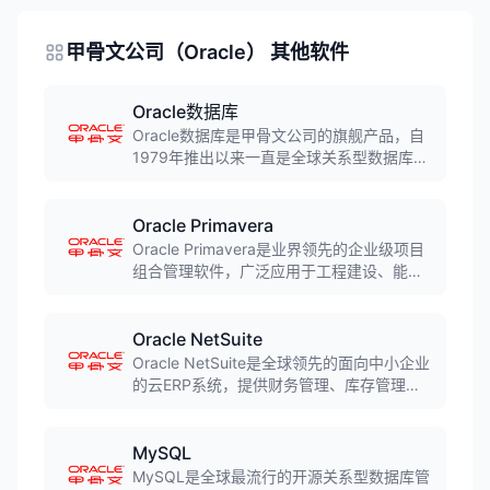
甲骨文公司（Oracle） 其他软件
Oracle数据库
Oracle数据库是甲骨文公司的旗舰产品，自
1979年推出以来一直是全球关系型数据库市
场的领导者。支持大规模数据处理、高可用
性架构和高级安全特性，广泛应用于金融、
电信、政府等关键业务领域，是财富500强
Oracle Primavera
企业的首选数据库平台。
Oracle Primavera是业界领先的企业级项目
组合管理软件，广泛应用于工程建设、能
源、制造等行业的复杂项目管理。支持项目
规划、进度控制、资源管理、风险管理等完
整功能，管理超过9万亿美元的项目价值，是
Oracle NetSuite
大型项目管理的首选工具。
Oracle NetSuite是全球领先的面向中小企业
的云ERP系统，提供财务管理、库存管理、
订单管理、CRM等完整功能。作为纯云端解
决方案，NetSuite无需本地IT基础设施，快
速部署，自动更新，帮助中小企业实现业务
MySQL
数字化。
MySQL是全球最流行的开源关系型数据库管