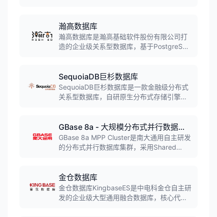
库，拥有完全自主知识产权。支持集中式、
分布式、云计算等多种部署模式，具备高性
能、高可用、高安全等特性，广泛应用于金
瀚高数据库
融、政府、电信、能源等关键行业核心业务
瀚高数据库是瀚高基础软件股份有限公司打
系统。
造的企业级关系型数据库，基于PostgreSQL
深度优化，拥有完全国产自主知识产权。高
度兼容Oracle语法，支持异构数据库迁移，
在安全合规与事务稳定性方面表现优异，广
SequoiaDB巨杉数据库
泛应用于政务、金融、能源等行业。
SequoiaDB巨杉数据库是一款金融级分布式
关系型数据库，自研原生分布式存储引擎支
持完整ACID，具备弹性扩展、高并发和高可
用特性，支持MySQL、PostgreSQL和
SparkSQL等多种SQL访问形式，同时兼容
GBase 8a - 大规模分布式并行数据库集群系统（OLAP）
MongoDB引擎，广泛应用于银行、保险、证
GBase 8a MPP Cluster是南大通用自主研发
券、政府等行业。
的分布式并行数据库集群，采用Shared
Nothing架构和列式存储技术，支持TB到PB
级别结构化数据存储查询。具备高性能、高
可用、高扩展特性，广泛应用于金融、电
金仓数据库
信、政务、能源、交通、国防军工等行业的
金仓数据库KingbaseES是中电科金仓自主研
数据仓库系统和商业智能分析场景。
发的企业级大型通用融合数据库，核心代码
自主率达100%。支持主备集群、读写分离集
群、多活共享存储集群等全集群架构，具备