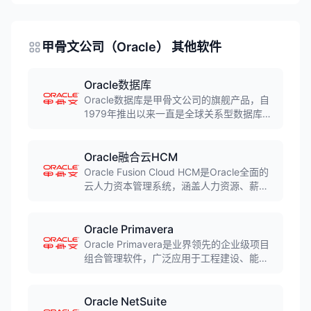
甲骨文公司（Oracle） 其他软件
Oracle数据库
Oracle数据库是甲骨文公司的旗舰产品，自
1979年推出以来一直是全球关系型数据库市
场的领导者。支持大规模数据处理、高可用
性架构和高级安全特性，广泛应用于金融、
电信、政府等关键业务领域，是财富500强
Oracle融合云HCM
企业的首选数据库平台。
Oracle Fusion Cloud HCM是Oracle全面的
云人力资本管理系统，涵盖人力资源、薪
酬、人才管理、员工体验等完整功能。内置
AI能力支持个性化员工体验，单一数据模型
确保HR数据一致性，是Gartner云HCM魔力
Oracle Primavera
象限领导者产品。
Oracle Primavera是业界领先的企业级项目
组合管理软件，广泛应用于工程建设、能
源、制造等行业的复杂项目管理。支持项目
规划、进度控制、资源管理、风险管理等完
整功能，管理超过9万亿美元的项目价值，是
Oracle NetSuite