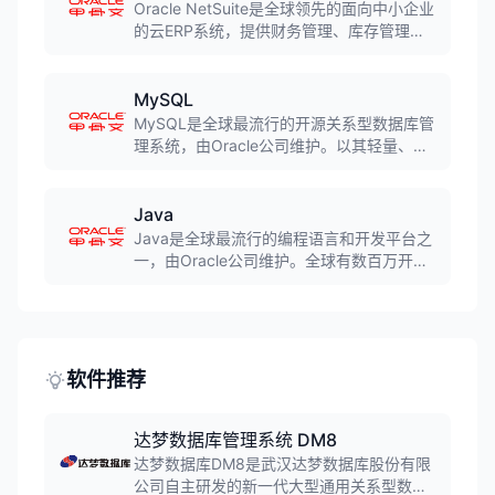
大型项目管理的首选工具。
Oracle NetSuite是全球领先的面向中小企业
的云ERP系统，提供财务管理、库存管理、
订单管理、CRM等完整功能。作为纯云端解
决方案，NetSuite无需本地IT基础设施，快
速部署，自动更新，帮助中小企业实现业务
MySQL
数字化。
MySQL是全球最流行的开源关系型数据库管
理系统，由Oracle公司维护。以其轻量、高
效、易用的特点著称，广泛应用于Web应
用、中小企业系统和互联网服务。作为
LAMP架构的核心组件，MySQL支撑着全球
Java
数百万网站和应用。
Java是全球最流行的编程语言和开发平台之
一，由Oracle公司维护。全球有数百万开发
人员运行超过73亿台Java虚拟机。Java以
其跨平台、面向对象、安全性高等特点著
称，是企业级应用和Android移动应用开发的
首选语言。
软件推荐
达梦数据库管理系统 DM8
达梦数据库DM8是武汉达梦数据库股份有限
公司自主研发的新一代大型通用关系型数据