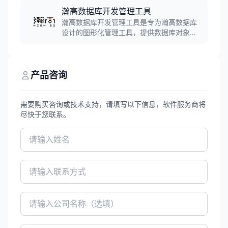
高性能、高安全、高可用特点，累计装机部
瀚高数据库开发管理工具
署超100万套，广泛应用于能源、金融、电
瀚高数据库开发管理工具是专为瀚高数据库
信、政务等关键领域。
设计的图形化管理工具，提供数据库对象管
理、SQL开发、数据迁移、性能监控、备份
恢复等功能，支持跨平台使用，大幅降低数
据库管理和开发的复杂度。
产品咨询
需要购买咨询或技术支持，请填写以下信息，软件服务商将
尽快于您联系。