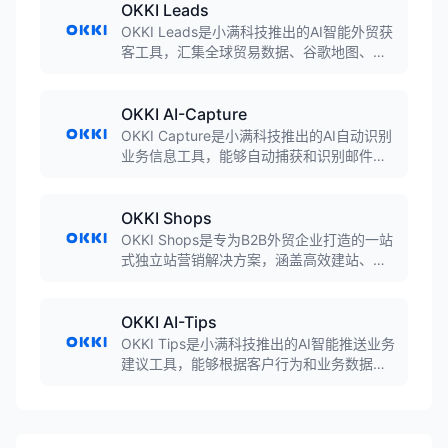
决策支持。
OKKI Leads
OKKI Leads是小满科技推出的AI智能外贸获
客工具，汇集全球贸易数据、谷歌地图、
B2B询盘、展会数据、社媒数据等多元数据
源，帮助外贸企业一站式精准定位全球客
户，实现高效获客。
OKKI AI-Capture
OKKI Capture是小满科技推出的AI自动识别
业务信息工具，能够自动捕获和识别邮件、
名片、文档等来源的业务信息，自动提取客
户资料、联系方式等关键数据并同步至CRM
系统。
OKKI Shops
OKKI Shops是专为B2B外贸企业打造的一站
式独立站营销解决方案，涵盖高效建站、
SEO深度部署、SEM优化推广、到站访客接
待等核心功能，零技术门槛，支持多语言自
动翻译功能。
OKKI AI-Tips
OKKI Tips是小满科技推出的AI智能推送业务
建议工具，能够根据客户行为和业务数据，
智能推送跟进建议、营销策略、风险提示
等，帮助外贸业务员把握每一个商机机会，
提升客户转化率。