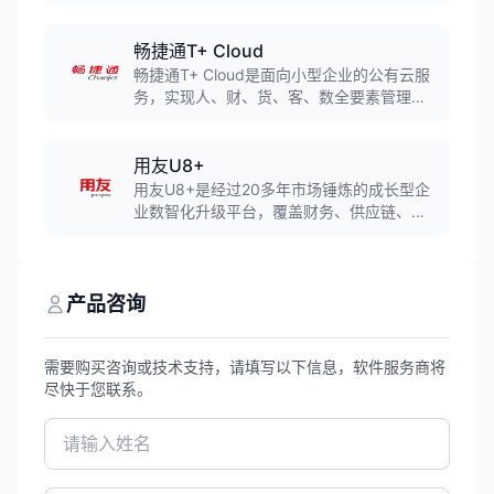
系统，连续九年入选Gartner销售自动化魔力
象限，服务众多500强企业，是中国CRM领
导品牌。
畅捷通T+ Cloud
畅捷通T+ Cloud是面向小型企业的公有云服
务，实现人、财、货、客、数全要素管理，
全链路、全渠道、前后一体的数字化经营，
帮助创新型企业通过数智化手段快速获取广
泛的商业资源。
用友U8+
用友U8+是经过20多年市场锤炼的成长型企
业数智化升级平台，覆盖财务、供应链、生
产制造、人力资源等12大核心领域，为成长
型企业构建精细管理、产业链协同、社交化
运营为一体的企业互联网经营管理平台。
产品咨询
需要购买咨询或技术支持，请填写以下信息，软件服务商将
尽快于您联系。