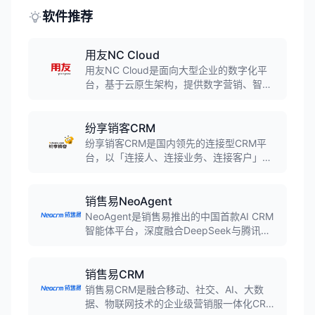
软件推荐
用友NC Cloud
用友NC Cloud是面向大型企业的数字化平
台，基于云原生架构，提供数字营销、智能
制造、财务共享、人力共享、智慧采购等18
大解决方案，助力大型企业全面落地数智化
转型。
纷享销客CRM
纷享销客CRM是国内领先的连接型CRM平
台，以「连接人、连接业务、连接客户」为
使命，将CRM、PRM及SCRM融为一体。产
品覆盖营销获客、销售管理、订单回款、售
后服务全流程，支持SaaS订阅和私有化部
销售易NeoAgent
署，适合50-500人规模的中大型企业使用。
NeoAgent是销售易推出的中国首款AI CRM
智能体平台，深度融合DeepSeek与腾讯混
元大模型，提供六大业务智能体，实现自然
语言交互，帮助企业构建营销服一体化智能
增长引擎。
销售易CRM
销售易CRM是融合移动、社交、AI、大数
据、物联网技术的企业级营销服一体化CRM