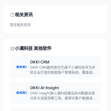
相关资讯
暂无相关资讯
小满科技 其他软件
OKKI CRM
OKKI CRM是阿里巴巴旗下小满科技专为外
贸企业打造的智能客户管理系统，覆盖线索
挖掘到订单管理全流程，支持海关数据对
接、多语言邮件营销、社媒整合等功能，助
力外贸企业实现数字化管理。
OKKI AI-Insight
OKKI Insight是小满科技推出的AI数据全景
分析与深度洞察工具，能够对客户数据进行
全景分析，识别客户价值、预测采购意向、
发现业务风险，为外贸企业提供数据驱动的