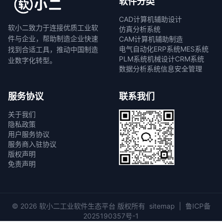
软件分类
CAD计算机辅助设计
软小二致力于连接优质工业软
仿真分析系统
件与企业，帮助制造企业快速
CAM计算机辅助制造
电气自动化
ERP系统
MES系统
找到合适工具，推动中国制造
PLM系统
机械设计
CRM系统
业数字化转型。
数据分析系统
信息安全管理
服务协议
联系我们
关于我们
隐私政策
用户服务协议
服务商入驻协议
版权声明
免责声明
© 2026 软小二工业软件生态平台 版权所有
sitemap
|
鲁ICP备
2025190357号-1