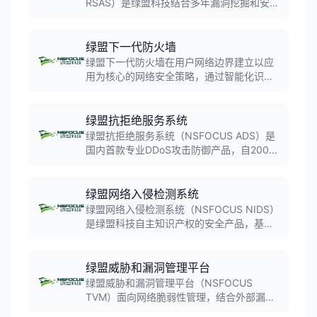
RSAS）是绿盟科技结合多年漏洞挖掘和安全
服务实践经验自主研发的新一代漏洞管理产
品。系统高效、全方位检测网络中各类脆弱
性风险，提供专业有效的安全分析和修补建
绿盟下一代防火墙
议，贴合安全管理流程对修补效果进行审
绿盟下一代防火墙在用户网络边界建立以应
计，最大程度减小受攻击面。
用为核心的网络安全策略，通过智能化识
别、精细化控制、一体化扫描等逐层递进方
式实现用户/应用行为的可视、可控、合规和
安全，最终保障网络应用被安全高效的使
绿盟抗拒绝服务系统
用。
绿盟抗拒绝服务系统（NSFOCUS ADS）是
国内首款专业DDoS攻击防御产品，自2001
年上市以来持续领跑市场。系统采用机器学
习、深度学习、AI等技术，自动识别并过滤
各类DDoS攻击流量，保障业务连续性，国内
绿盟网络入侵检测系统
市场占有率第一。
绿盟网络入侵检测系统（NSFOCUS NIDS）
是绿盟科技自主知识产权的安全产品，基于
强大的攻击特征库实时检测网络流量。系统
具备24小时入侵检测能力，支持实时病毒检
测、高级威胁检测，集成绿盟全球威胁情报
绿盟威胁和漏洞管理平台
系统，可监控各类网络行为。
绿盟威胁和漏洞管理平台（NSFOCUS
TVM）面向网络脆弱性管理，结合外部漏洞
情报信息，以风险优先级为核心，整合多源