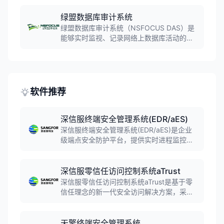
脆弱性数据，聚焦关键风险。运用创新的优
先级算法，从资产、威胁、防御三个维度量
绿盟数据库审计系统
化风险，帮助用户建立快速响应机制。
绿盟数据库审计系统（NSFOCUS DAS）是
能够实时监视、记录网络上数据库活动的合
规性管理系统。采用大数据架构，具备亿级
数据秒级检索能力，支持分布式部署，覆盖
30+种常见数据库类型，具备三层关联审计
能力，满足等保合规要求。
软件推荐
深信服终端安全管理系统(EDR/aES)
深信服终端安全管理系统(EDR/aES)是企业
级端点安全防护平台，提供实时进程监控、
内存攻击防护、勒索软件防护等能力。产品
支持API精准检测、联动响应快速闭环，在
2020年终端安全软件市场份额位列第三，为
深信服零信任访问控制系统aTrust
企业提供全面深入的终端设备安全监控和防
深信服零信任访问控制系统aTrust是基于零
护。
信任理念的新一代安全访问解决方案，采用
SDP软件定义边界架构，实现持续身份验
证、动态访问控制和最小权限原则。支持百
万级并发接入，可与EDR、DLP等安全能力
天擎终端安全管理系统