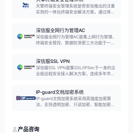
联动，为企业提供全流程、端到端的安全防
天擎终端安全管理系统是奇安信推出的注重
护。
实效的一体化终端安全解决方案，通过体系
化防御、数字化运营方法，帮助政企客户准
确识别、保护和监管终端，确保终端可信、
安全、合规地访问数据和业务。产品将政企
深信服全网行为管理AC
办公系统所需的安全、管理功能集合在一个
深信服全网行为管理AC是集上网行为管理、
客户端，大大提高安全管理效率。
终端安全管控、数据防泄密三大功能于一体
的企业级安全管控平台。产品连续12年保持
国内市场占有率第一，支持用户认证、上网
管控、流量管理、行为审计等功能，可按需
深信服SSL VPN
订阅办公防泄密、上网安全保护等云端安全
深信服SSL VPN是集SSL/IPSec于一身的企
能力。
业级远程安全接入解决方案，连续多年市场
占有率第一。支持PC、手机、平板等多终端
统一接入，提供多种认证方式和加密算法，
保障用户身份安全、终端安全、传输安全和
IP-guard文档加密系统
应用权限安全，实现随时随地安全办公。
IP-guard文档加密系统采用高强度加密算
法，支持透明加密、只读加密、智能加密三
种模式，对Office、CAD等各类电子文档进
行强制加密保护。加密过程透明无感，不影
响员工使用习惯，非授权环境无法打开加密
文档，有效防止企业核心信息外泄。
产品咨询