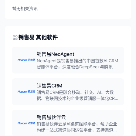
暂无相关资讯
销售易 其他软件
销售易NeoAgent
NeoAgent是销售易推出的中国首款AI CRM
智能体平台，深度融合DeepSeek与腾讯混
元大模型，提供六大业务智能体，实现自然
语言交互，帮助企业构建营销服一体化智能
增长引擎。
销售易CRM
销售易CRM是融合移动、社交、AI、大数
据、物联网技术的企业级营销服一体化CRM
系统，连续九年入选Gartner销售自动化魔力
象限，服务众多500强企业，是中国CRM领
导品牌。
销售易伙伴云
销售易伙伴云是AI渠道赋能平台，帮助企业
构建一站式渠道协同运营平台，支持渠道生
命周期管理、渠道订货商城、渠道交易协