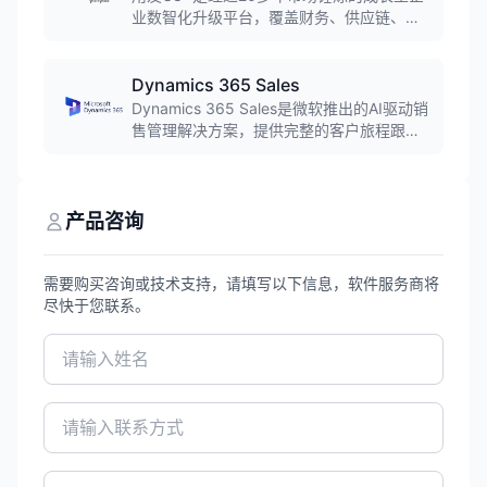
业数智化升级平台，覆盖财务、供应链、生
产制造、人力资源等12大核心领域，为成长
型企业构建精细管理、产业链协同、社交化
运营为一体的企业互联网经营管理平台。
Dynamics 365 Sales
Dynamics 365 Sales是微软推出的AI驱动销
售管理解决方案，提供完整的客户旅程跟
踪、销售自动化、预测分析、报价管理功
能，与Microsoft 365深度集成，帮助销售团
队提升线索转化率、缩短销售周期、提高业
绩。
产品咨询
需要购买咨询或技术支持，请填写以下信息，软件服务商将
尽快于您联系。