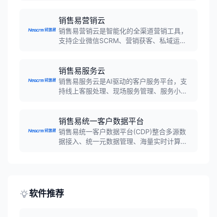
同，实现企业与合作伙伴的资源共享与共
赢。
销售易营销云
销售易营销云是智能化的全渠道营销工具，
支持企业微信SCRM、营销获客、私域运营
等功能，与微信生态无缝融合，帮助企业实
现精准获客、高效转化，是营销服一体化解
决方案。
销售易服务云
销售易服务云是AI驱动的客户服务平台，支
持线上客服处理、现场服务管理、服务小程
序等功能，帮助企业降低服务成本、提升客
户留存率，实现售后服务全流程数字化管
理。
销售易统一客户数据平台
销售易统一客户数据平台(CDP)整合多源数
据接入、统一元数据管理、海量实时计算、
统一数据服务，支撑AI、BI及数据应用，帮
助企业构建360度客户视图，实现精准营
销。
软件推荐