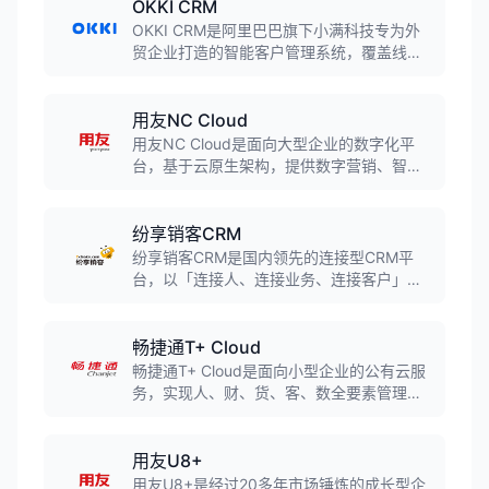
OKKI CRM
OKKI CRM是阿里巴巴旗下小满科技专为外
贸企业打造的智能客户管理系统，覆盖线索
挖掘到订单管理全流程，支持海关数据对
接、多语言邮件营销、社媒整合等功能，助
力外贸企业实现数字化管理。
用友NC Cloud
用友NC Cloud是面向大型企业的数字化平
台，基于云原生架构，提供数字营销、智能
制造、财务共享、人力共享、智慧采购等18
大解决方案，助力大型企业全面落地数智化
转型。
纷享销客CRM
纷享销客CRM是国内领先的连接型CRM平
台，以「连接人、连接业务、连接客户」为
使命，将CRM、PRM及SCRM融为一体。产
品覆盖营销获客、销售管理、订单回款、售
后服务全流程，支持SaaS订阅和私有化部
畅捷通T+ Cloud
署，适合50-500人规模的中大型企业使用。
畅捷通T+ Cloud是面向小型企业的公有云服
务，实现人、财、货、客、数全要素管理，
全链路、全渠道、前后一体的数字化经营，
帮助创新型企业通过数智化手段快速获取广
泛的商业资源。
用友U8+
用友U8+是经过20多年市场锤炼的成长型企