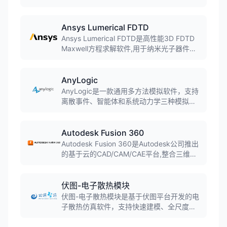
产和人员移动过程。内置场景管理器可运行
实验、做出准确预测并优化系统，预包装模
块可添加输送系统、自动导引车(AGV)、仓
Ansys Lumerical FDTD
储系统等。
Ansys Lumerical FDTD是高性能3D FDTD
Maxwell方程求解软件,用于纳米光子器件、
工艺和材料的设计、分析和优化,通过时域有
限差分方法解决最复杂的光子学仿真问题。
AnyLogic
AnyLogic是一款通用多方法模拟软件，支持
离散事件、智能体和系统动力学三种模拟方
法的任意组合，可用于模拟各种复杂的商业
系统，被超过40%的财富100强公司使用。
Autodesk Fusion 360
Autodesk Fusion 360是Autodesk公司推出
的基于云的CAD/CAM/CAE平台,整合三维建
模、仿真、协作和CAM功能。软件融合直接
建模和参数化建模,支持T样条建模和B-Rep
建模,实现桌面软件与云计算的结合,广泛应用
伏图-电子散热模块
于产品设计、机械制造和工业设计领域。
伏图-电子散热模块是基于伏图平台开发的电
子散热仿真软件，支持快速建模、全尺度热
仿真和高效分析，已实现规模化自主替代，
成为中国CAE史上首款可规模替代国外同类