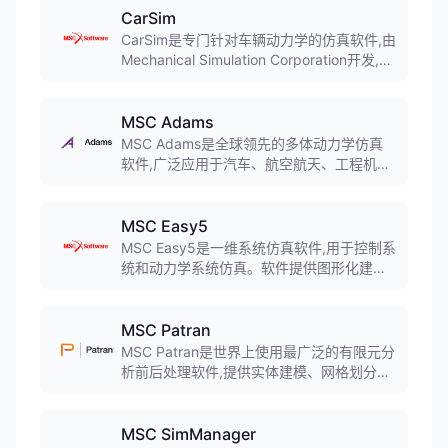
CarSim
CarSim是专门针对车辆动力学的仿真软件,由
Mechanical Simulation Corporation开发,后
被MSC Software收购。软件可以仿真车辆
对驾驶员、路面及空气动力学输入的响应,主
要用来预测和仿真汽车整车的操纵稳定性、
MSC Adams
制动性、平顺性、动力性和经济性。
MSC Adams是全球领先的多体动力学仿真
软件,广泛应用于汽车、航空航天、工程机
械、轨道交通等领域。软件采用拉格朗日方
程方法建立系统动力学方程,可对虚拟机械系
统进行静力学、运动学和动力学分析,输出位
MSC Easy5
移、速度、加速度和反作用力曲线。
MSC Easy5是一维系统仿真软件,用于控制系
统和动力学系统仿真。软件提供图形化建模
环境,可快速建立复杂系统的仿真模型,广泛应
用于汽车、航空航天、机械等领域的控制系
统开发和动力学分析。
MSC Patran
MSC Patran是世界上使用最广泛的有限元分
析前后处理软件,提供实体建模、网格划分以
及为MSC Nastran、Marc、Abaqus、LS-
DYNA、ANSYS等求解器提供分析设置。软
件是集成的并行框架式有限元前后处理及分
MSC SimManager