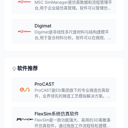
析仿真系统,广泛应用于航空航天、汽车、船
MSC SimManager是仿真数据和流程管理平
舶等行业。
台,用于企业级仿真管理。软件可以管理仿真
数据、自动化仿真流程、规范仿真过程,帮助
企业建立标准化的仿真管理体系,提高仿真效
率和数据可追溯性。
Digimat
Digimat是非线性多尺度材料与结构建模平
台,用于复合材料分析。软件可以在微观、细
观和宏观尺度上预测复合材料的性能,帮助工
程师优化复合材料设计。广泛应用于航空航
天、汽车、风电等领域的复合材料结构分
析。
软件推荐
ProCAST
ProCAST是ESI集团旗下的专业铸造仿真软
件，业界领先的铸造工艺模拟解决方案。软
件采用有限元方法，可模拟几乎所有铸造工
艺，包括砂型铸造、金属型铸造、压力铸
造、熔模铸造、连铸等，预测缩孔缩松、气
FlexSim系统仿真软件
孔、裂纹、变形等缺陷。
FlexSim是一款功能强大、易用的3D离散事
件仿真软件，通过拖放工作流程轻松建模生