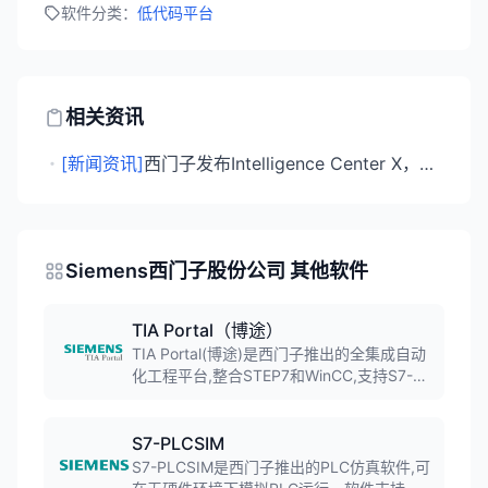
软件分类：
低代码平台
相关资讯
・
[新闻资讯]
西门子发布Intelligence Center X，工业AI进入规模化应用阶段
Siemens西门子股份公司 其他软件
TIA Portal（博途）
TIA Portal(博途)是西门子推出的全集成自动
化工程平台,整合STEP7和WinCC,支持S7-
1200/1500/1800等全系列PLC。软件提供
统一的软件开发环境,涵盖PLC编程、HMI设
计、驱动调试等功能,是工业自动化工程师的
S7-PLCSIM
必备工具。
S7-PLCSIM是西门子推出的PLC仿真软件,可