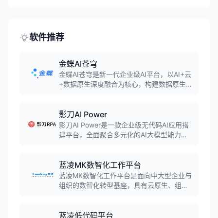
中实现多物理场仿真。软件支持流体、热传
递、化学反应、固体应力等多物理场耦合分
析。
软件推荐
金蝶AI苍穹
金蝶AI苍穹是新一代企业级AI平台，以AI+云
+数据原生深度融合为核心，构建数据原生、
AI原生、云原生三原生一体的技术架构，提
供智能体与SaaS应用全场景落地能力。
影刀AI Power
影刀AI Power是一款企业级无代码AI应用搭
建平台，全面聚合多元化的AI大模型能力，
通过可视化拖拽操作，让企业用户无需编程
背景也能快速构建面向特定业务场景的AI应
用。支持知识库管理、AI工作流搭建、智能
蓝凌MK数智化工作平台
体部署等功能。
蓝凌MK数智化工作平台是面向中大型企业与
组织的数智化转型基座，具有云原生、组装
式、适配信创等特点。平台集数智化基座、6
大核心能力、N个协同场景于一体，全面支
撑企业持续推进数智化建设，让协同更智
蓝凌低代码平台