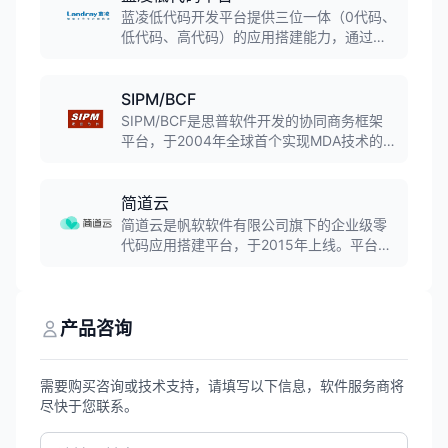
能，让组织更智慧。
蓝凌低代码开发平台提供三位一体（0代码、
低代码、高代码）的应用搭建能力，通过业
务流、动作流、连接流、数据流助力业务高
效流转，简单拖拽即可快速实现应用模块设
计，大幅降低企业应用开发门槛。
SIPM/BCF
SIPM/BCF是思普软件开发的协同商务框架
平台，于2004年全球首个实现MDA技术的
商业化平台，彻底解决了标准软件与个性化
应用之间的矛盾，只要通过建立业务模型就
能实现业务的IT化。
简道云
简道云是帆软软件有限公司旗下的企业级零
代码应用搭建平台，于2015年上线。平台提
供表单设计、流程自动化、数据可视化、智
能数据流等功能模块，帮助企业快速搭建
CRM、ERP、OA、进销存等管理系统，无需
编写代码即可实现个性化业务应用。
产品咨询
需要购买咨询或技术支持，请填写以下信息，软件服务商将
尽快于您联系。