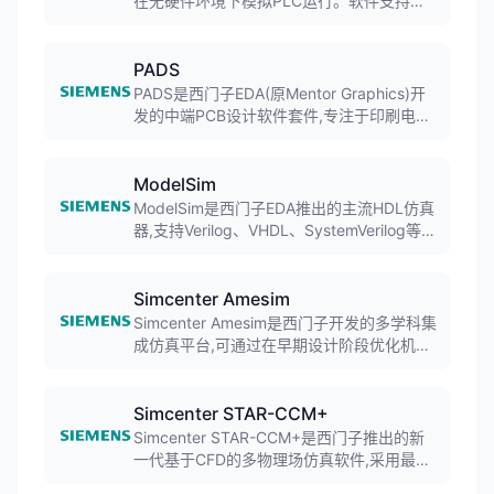
在无硬件环境下模拟PLC运行。软件支持在
计算机上仿真S7-300/400/1200/1500等系
列PLC,帮助工程师进行程序调试和验证。
PADS
PADS是西门子EDA(原Mentor Graphics)开
发的中端PCB设计软件套件,专注于印刷电路
板(PCB)设计全流程,涵盖原理图设计、布局
布线、仿真验证等功能。软件以其易用性和
流程化设计著称,在企业环境中应用广泛。
ModelSim
ModelSim是西门子EDA推出的主流HDL仿真
器,支持Verilog、VHDL、SystemVerilog等硬
件描述语言的仿真验证。软件广泛应用于
FPGA设计和ASIC验证,提供强大的调试功能
和友好的用户界面。
Simcenter Amesim
Simcenter Amesim是西门子开发的多学科集
成仿真平台,可通过在早期设计阶段优化机电
一体化系统的性能促进创新。软件包含现成
可用的多物理场库,支持电气、流体、机械、
推进等系统仿真,广泛应用于航空航天、汽车
Simcenter STAR-CCM+
等领域。
Simcenter STAR-CCM+是西门子推出的新
一代基于CFD的多物理场仿真软件,采用最先
进的连续介质力学数值技术,在单一软件环境