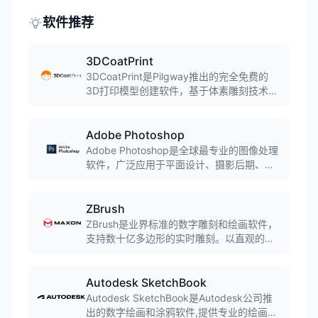
备，无需浏览器插件，适用于设计评审、销
售演示和电商展示等场景。
软件推荐
3DCoatPrint
3DCoatPrint是Pilgway推出的完全免费的
3D打印模型创建软件，基于体素雕刻技术，
让用户能够快速轻松地创建可打印的3D模
型。包含所有3DCoat雕刻工具和渲染功能，
导出时限制模型最大40K三角形，专为3D打
Adobe Photoshop
印优化。
Adobe Photoshop是全球最专业的图像处理
软件，广泛应用于平面设计、摄影后期、创
意合成、UI设计等领域。2025版新增多项AI
智能功能，包括生成式填充、智能移除工具
等，大幅提升创作效率，是设计师和摄影师
ZBrush
的必备工具。
ZBrush是业界标准的数字雕刻和绘画软件，
支持数十亿多边形的实时雕刻。以直观的画
笔系统和强大的雕刻能力著称，被游戏开
发、影视特效和动画制作行业广泛采用，
2022年被Maxon收购。
Autodesk SketchBook
Autodesk SketchBook是Autodesk公司推
出的数字绘画和涂鸦软件,提供专业的绘画工