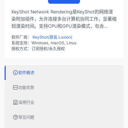
KeyShot Network Rendering是KeyShot的网络渲
染附加组件，允许连接多台计算机协同工作，显著缩
短渲染时间。支持CPU和GPU渲染模式，包含
Client、Manager、Worker三种角色。支持
软件厂商：
KeyShot(原名 Luxion)
Windows、macOS和Linux系统，提供作业队列管
系统支持：Windows, macOS, Linux
理、优先级设置、动态核心分配等功能，适合需要大
授权方式：订阅授权/永久授权
量渲染的企业和团队。
软件概述
功能优势
适用行业
常见问题