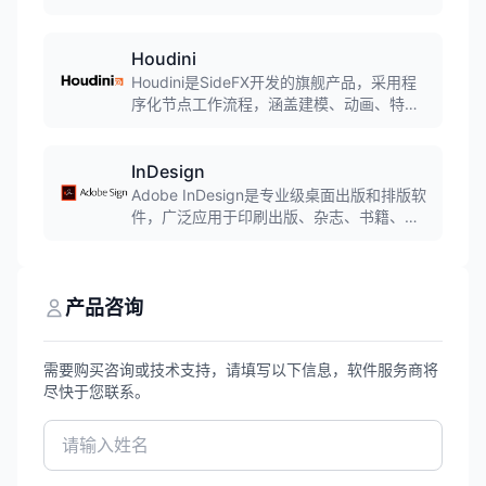
具和自然的绘画体验。软件支持多种画笔和
图层,支持数位板和压感笔,广泛应用于插画设
计、概念艺术和数字绘画领域。
Houdini
Houdini是SideFX开发的旗舰产品，采用程
序化节点工作流程，涵盖建模、动画、特效
模拟、渲染全流程。提供Core（核心版）、
FX（完整版）、Indie（独立开发者版）等多
个版本，满足不同规模团队的需求。
InDesign
Adobe InDesign是专业级桌面出版和排版软
件，广泛应用于印刷出版、杂志、书籍、宣
传册等领域。2025版新增AI排版引擎、多人
实时协作等功能，配合强大的样式系统和精
准的版面控制，是出版设计师的必备工具。
产品咨询
需要购买咨询或技术支持，请填写以下信息，软件服务商将
尽快于您联系。