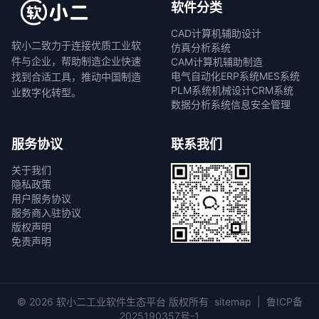
软件分类
CAD计算机辅助设计
软小二致力于连接优质工业软
仿真分析系统
件与企业，帮助制造企业快速
CAM计算机辅助制造
电气自动化
ERP系统
MES系统
找到合适工具，推动中国制造
PLM系统
机械设计
CRM系统
业数字化转型。
数据分析系统
信息安全管理
服务协议
联系我们
关于我们
隐私政策
用户服务协议
服务商入驻协议
版权声明
免责声明
© 2026 软小二工业软件生态平台 版权所有
sitemap
|
鲁ICP备
2025190357号-1