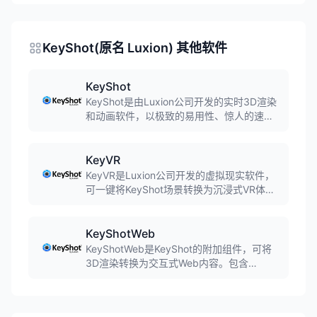
KeyShot(原名 Luxion) 其他软件
KeyShot
KeyShot是由Luxion公司开发的实时3D渲染
和动画软件，以极致的易用性、惊人的速度
和卓越的渲染质量著称。采用CPU实时光线
追踪技术，支持全局照明，无需复杂设置即
可生成照片级逼真图像。广泛应用于工业设
KeyVR
计、产品设计、包装设计等领域，是设计师
KeyVR是Luxion公司开发的虚拟现实软件，
和工程师的首选渲染工具。
可一键将KeyShot场景转换为沉浸式VR体
验。无需编程或复杂设置，设计师、客户和
利益相关者可以在虚拟环境中查看和操作模
型，支持多用户协作、模型集切换、材质和
KeyShotWeb
环境变化，帮助团队更快做出设计决策。
KeyShotWeb是KeyShot的附加组件，可将
3D渲染转换为交互式Web内容。包含
KeyShotXR（360度交互视图）、Web
Configurator（产品配置器）和Web
Viewer（3D查看器）三大功能。支持触控设