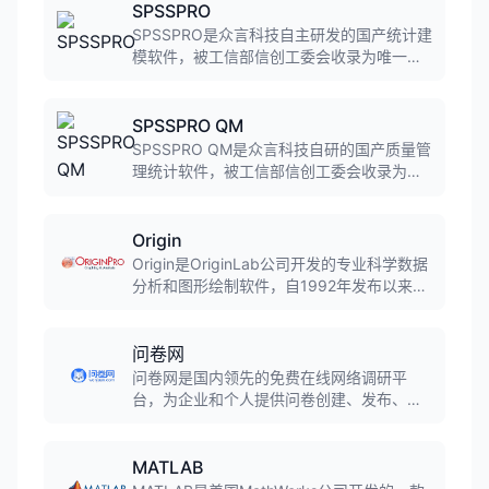
SPSSPRO
SPSSPRO是众言科技自主研发的国产统计建
模软件，被工信部信创工委会收录为唯一统
计分析软件。提供360+自研算法，覆盖统计
建模、预测模型、问卷调研、机器学习等领
域，支持拖拽式零代码操作，一键生成符合
SPSSPRO QM
学术规范的智能分析报告。
SPSSPRO QM是众言科技自研的国产质量管
理统计软件，被工信部信创工委会收录为唯
一统计分析软件。提供400+算法模型，覆盖
SPC控制图、过程能力分析、测量系统分
析、DOE实验设计等质量管理全流程，支持
Origin
拖拽式零代码操作，一键生成智能分析报
Origin是OriginLab公司开发的专业科学数据
告。
分析和图形绘制软件，自1992年发布以来已
成为全球科研人员和工程师的首选工具。软
件提供超过170种2D和3D图形模板，支持数
据导入、统计分析、曲线拟合、信号处理等
问卷网
功能，广泛应用于物理学、化学、生物学、
问卷网是国内领先的免费在线网络调研平
工程等领域。
台，为企业和个人提供问卷创建、发布、管
理、收集及分析服务。已为超过3500万用户
收集超过24亿份答卷，支持45+题型、30万
+模板，覆盖问卷调查、考试测评、投票评选
MATLAB
等多个场景。