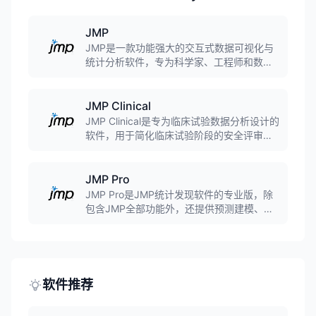
JMP
JMP是一款功能强大的交互式数据可视化与
统计分析软件，专为科学家、工程师和数据
分析师设计。软件将统计分析与图形动态关
联，提供数据准备、数据分析、绘图等完整
工具套件，广泛应用于探索性数据分析、六
JMP Clinical
西格玛质量管理、试验设计等领域。
JMP Clinical是专为临床试验数据分析设计的
软件，用于简化临床试验阶段的安全评审。
软件支持CDISC标准数据，通过高端统计方
法和图形的动态链接生成各种报告，帮助用
户大幅缩短药物开发流程，被FDA评审员广
JMP Pro
泛使用。
JMP Pro是JMP统计发现软件的专业版，除
包含JMP全部功能外，还提供预测建模、交
叉验证、模型比较等高级功能。软件支持决
策树、随机森林、神经网络等机器学习算
法，广泛应用于科研、制造业、医疗健康及
金融等领域。
软件推荐