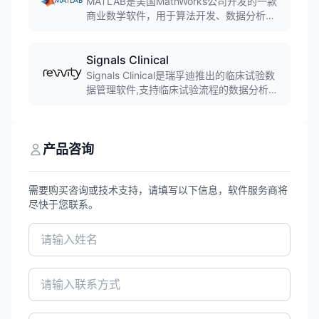
MATLAB是美国MathWorks公司开发的一款
商业数学软件，用于算法开发、数据分析、
可视化和数值计算，广泛应用于工程计算、
控制设计、信号处理、图像处理、金融建模
等领域，是工程师和科学家的核心计算工
Signals Clinical
具。
Signals Clinical是瑞孚迪推出的临床试验数
据管理软件,支持临床试验流程的数据分析和
管理。软件可革命性地改变临床试验过程,帮
助研究人员快速识别安全信号、评估疗效指
标、监控数据质量,加速临床洞察的交付。
产品咨询
需要购买咨询或技术支持，请填写以下信息，软件服务商将
尽快于您联系。