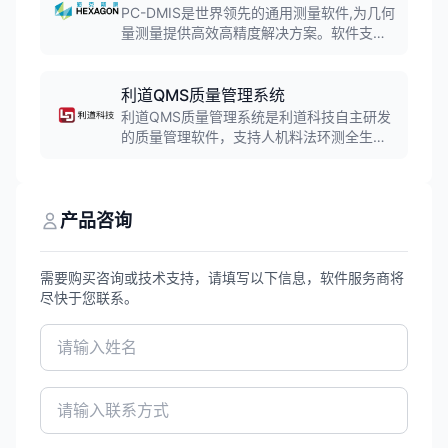
具。
PC-DMIS是世界领先的通用测量软件,为几何
量测量提供高效高精度解决方案。软件支持
CAD模型直接导入与脱机编程,实现复杂轮
廓、曲面及钣金件的高速扫描与评价,适用于
各类坐标测量机,广泛应用于工业精密检测领
利道QMS质量管理系统
域。
利道QMS质量管理系统是利道科技自主研发
的质量管理软件，支持人机料法环测全生产
过程流程追溯。系统涵盖来料检验、过程检
验、成品检验等全流程质量控制，帮助企业
提升产品质量和客户满意度。
产品咨询
需要购买咨询或技术支持，请填写以下信息，软件服务商将
尽快于您联系。