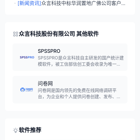
・
[新闻资讯]
众言科技中标华润置地广佛公司客户调研服务与中国社科院政治学调查研究项目
众言科技股份有限公司 其他软件
SPSSPRO
SPSSPRO是众言科技自主研发的国产统计建
模软件，被工信部信创工委会收录为唯一统
计分析软件。提供360+自研算法，覆盖统计
建模、预测模型、问卷调研、机器学习等领
域，支持拖拽式零代码操作，一键生成符合
问卷网
学术规范的智能分析报告。
问卷网是国内领先的免费在线网络调研平
台，为企业和个人提供问卷创建、发布、管
理、收集及分析服务。已为超过3500万用户
收集超过24亿份答卷，支持45+题型、30万
+模板，覆盖问卷调查、考试测评、投票评选
等多个场景。
软件推荐