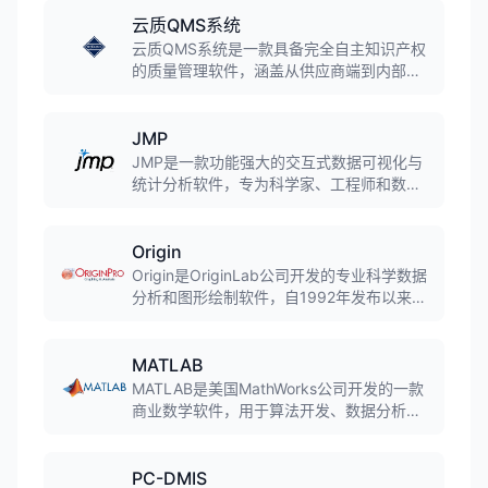
云质QMS系统
云质QMS系统是一款具备完全自主知识产权
的质量管理软件，涵盖从供应商端到内部生
产以及客户端的全供应链质量管理功能。系
统具备高可配置性，模块化设计，各子模块
可独立使用也可联动，支持与ERP、MES、
JMP
OA、PLM等系统集成，配有移动端APP，实
JMP是一款功能强大的交互式数据可视化与
现质量管理全流程在线操作。
统计分析软件，专为科学家、工程师和数据
分析师设计。软件将统计分析与图形动态关
联，提供数据准备、数据分析、绘图等完整
工具套件，广泛应用于探索性数据分析、六
Origin
西格玛质量管理、试验设计等领域。
Origin是OriginLab公司开发的专业科学数据
分析和图形绘制软件，自1992年发布以来已
成为全球科研人员和工程师的首选工具。软
件提供超过170种2D和3D图形模板，支持数
据导入、统计分析、曲线拟合、信号处理等
MATLAB
功能，广泛应用于物理学、化学、生物学、
MATLAB是美国MathWorks公司开发的一款
工程等领域。
商业数学软件，用于算法开发、数据分析、
可视化和数值计算，广泛应用于工程计算、
控制设计、信号处理、图像处理、金融建模
等领域，是工程师和科学家的核心计算工
PC-DMIS