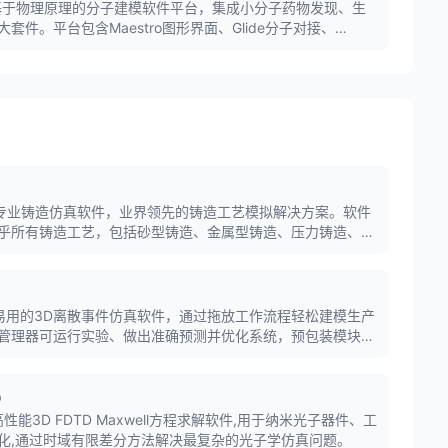
ite是一套基于物理原理的分子建模软件平台，集成小分子药物发现、生
件。平台包含Maestro图形界面、Glide分子对接、
ond分子动力学、Jaguar量子力学等核心工具，服务于全球前
术机构。
旗下的专业铸造仿真软件，业界领先的铸造工艺模拟解决方案。软件
乎所有铸造工艺，包括砂型铸造、金属型铸造、压力铸造、熔
缩松、气孔、裂纹、变形等缺陷。
大、易用的3D离散事件仿真软件，通过拖放工作流程轻松建模生产
管理器可运行实验、做出准确预测并优化系统，预包装模块可
AGV)、仓储系统等。
D
DTD是高性能3D FDTD Maxwell方程求解软件,用于纳米光子器件、工
化,通过时域有限差分方法解决最复杂的光子学仿真问题。