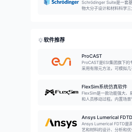
Schrödinger Su
物大分子设计和材料科学三大套
FEP+自由能计算、Desm
20大制药企业和1750+学
软件推荐
ProCAST
ProCAST是ESI集团
采用有限元方法，可模拟几
模铸造、连铸等，预测缩孔
FlexSim系统仿真软件
FlexSim是一款功能强
和人员移动过程。内置场景
添加输送系统、自动导引车(
Ansys Lumerical FDT
Ansys Lumerical F
艺和材料的设计、分析和优