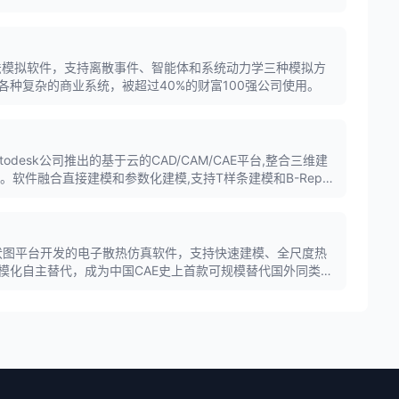
多方法模拟软件，支持离散事件、智能体和系统动力学三种模拟方
各种复杂的商业系统，被超过40%的财富100强公司使用。
60是Autodesk公司推出的基于云的CAD/CAM/CAE平台,整合三维建
。软件融合直接建模和参数化建模,支持T样条建模和B-Rep建
的结合,广泛应用于产品设计、机械制造和工业设计领域。
伏图平台开发的电子散热仿真软件，支持快速建模、全尺度热
模化自主替代，成为中国CAE史上首款可规模替代国外同类工