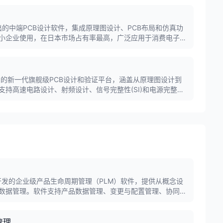
司推出的中端PCB设计软件，集成原理图设计、PCB布局和仿真功
小企业使用，在日本市场占有率最高，广泛应用于消费电子、
司推出的新一代旗舰级PCB设计和验证平台，涵盖从原理图设计到
支持高速电路设计、射频设计、信号完整性(SI)和电源完整性
于汽车电子、航空航天、军工等领域。
PTC公司开发的企业级产品生命周期管理（PLM）软件，提供从概念设
数据管理。软件支持产品数据管理、变更与配置管理、协同开
应用于航空航天、汽车、电子等制造行业。
管理