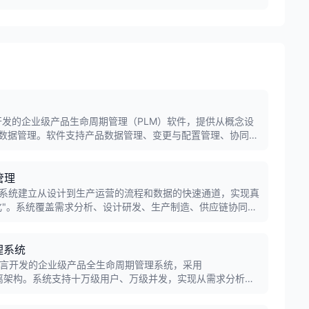
PTC公司开发的企业级产品生命周期管理（PLM）软件，提供从概念设
数据管理。软件支持产品数据管理、变更与配置管理、协同开
应用于航空航天、汽车、电子等制造行业。
管理
理系统建立从设计到生产运营的流程和数据的快速通道，实现真
化"。系统覆盖需求分析、设计研发、生产制造、供应链协同及
企业提升研发效率与市场竞争力。
理系统
ava语言开发的企业级产品全生命周期管理系统，采用
前后端分离架构。系统支持十万级用户、万级并发，实现从需求分析、
规划到生产制造的全价值链业务及数据管理，是国内首个走出