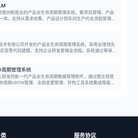
LM
r PLM是面向制造业的产品全生命周期管理系统，集项目管理、产品
一体。支持从需求收集、产品设计到车间生产的全流程管理，
短产品研发周期，降低成本，提高产品质量。
信息技术有限公司开发的产品全生命周期管理系统，采用全球领先
，实现零代码建模，支持企业研发管理全流程。系统通过等保
家行业客户。
命周期管理系统
维自主研发的新一代产品全生命周期数据管理软件，通过图文档管
命周期xBOM管理、全局变更管理、异构工具系统集成等能力
生命周期的数据有效、完整、准确管控与贯通。入选工信部
名单。
分类
服务协议