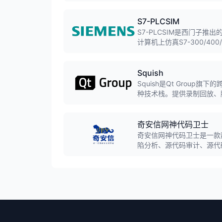
求解能力的综合性能数学规
S7-PLCSIM
S7-PLCSIM是西门子推
计算机上仿真S7-300/40
Squish
Squish是Qt Group旗
种技术栈。提供录制回放、脚本
等多种脚本语言，适用于敏
奇安信网神代码卫士
奇安信网神代码卫士是一款
陷分析、源代码审计、源代
程中发现和修复安全漏洞，