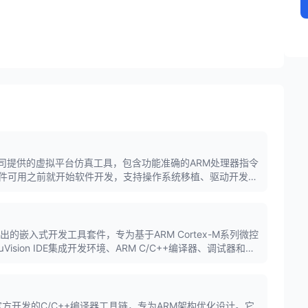
是ARM公司提供的虚拟平台仿真工具，包含功能准确的ARM处理器指令
件可用之前就开始软件开发，支持操作系统移植、驱动开发和
统早期开发的关键工具。
方推出的嵌入式开发工具套件，专为基于ARM Cortex-M系列微控
sion IDE集成开发环境、ARM C/C++编译器、调试器和
供从代码编写到硬件调试的全流程支持，是嵌入式开发领域的主
M公司官方开发的C/C++编译器工具链，专为ARM架构优化设计。它