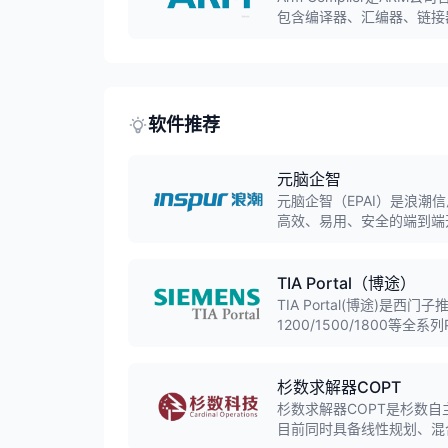
包含编译器、汇编器、链接
列处理器架构，是嵌入式开
软件推荐
元脑企智
元脑企智（EPAI）是浪潮
高效、易用、安全的端到端
全流程工具，已接入DeepS
TIA Portal（博途）
TIA Portal(博途)是西
1200/1500/1800等
计、驱动调试等功能,是工
杉数求解器COPT
杉数求解器COPT是杉数
目前同时具备线性规划、混