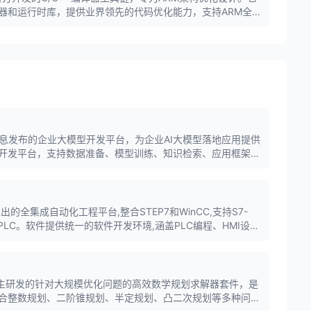
器和运行时库，提供业界领先的代码优化能力，支持ARM全系
发的核心编译工具。
信息发布的企业大模型开发平台，为企业AI大模型落地应用提供
开发平台，支持数据准备、模型训练、知识检索、应用框架等
eek等主流大模型。
门子推出的全集成自动化工程平台,整合STEP7和WinCC,支持S7-
全系列PLC。软件提供统一的软件开发环境,涵盖PLC编程、HMI设
业自动化工程师的必备工具。
自主研发的针对大规模优化问题的高效数学规划求解器套件，是
合整数规划、二阶锥规划、半定规划、凸二次规划等多种问题