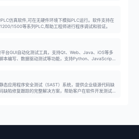
划求解器，多项指标达到世界先进水平。
出的PLC仿真软件,可在无硬件环境下模拟PLC运行。软件支持在
0/1200/1500等系列PLC,帮助工程师进行程序调试和验证。
下的跨平台GUI自动化测试工具，支持Qt、Web、Java、iOS等多
编写、数据驱动测试等功能，支持Python、JavaScript
捷开发和持续集成环境。
静态应用程序安全测试（SAST）系统，提供企业级源代码缺
码缺陷修复跟踪的完整解决方案，帮助客户在软件开发测试过
是国内首个专注于软件开发安全的产品线。