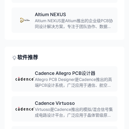
术开发。软件功能强大但界面直观，适合创
客、爱好者和教育用途，设计项目默认公开
在云端社区共享。
Altium NEXUS
Altium NEXUS是Altium推出的企业级PCB协
同设计解决方案，专注于团队协作、数据管
理和过程管理。软件支持多人实时协同设
计，提供高级PDN分析和AI辅助功能，适合
大型企业和复杂项目。
软件推荐
Cadence Allegro PCB设计器
Allegro PCB Designer是Cadence推出的高
端PCB设计系统，广泛应用于通信、航空航
天、消费电子等领域。支持复杂多层板、高
速电路设计，提供从原理图导入到生产文件
输出的完整设计流程，是企业级PCB设计的
Cadence Virtuoso
首选工具。
Virtuoso是Cadence推出的模拟/混合信号集
成电路设计平台，广泛应用于晶体管级原理
图设计、物理版图绘制和电路仿真验证。提
供完整的设计环境，支持从原理图捕获到版