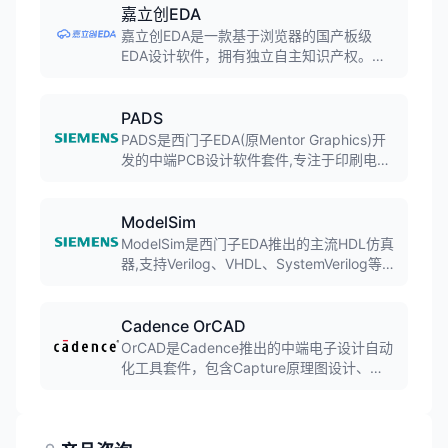
图实现的全流程，是模拟IC设计师必备的
嘉立创EDA
EDA工具。
嘉立创EDA是一款基于浏览器的国产板级
EDA设计软件，拥有独立自主知识产权。软
件集成超过百万免费封装库、上万种3D模型
库，支持电路仿真、原理图与PCB设计、面
板设计等功能，全球累计注册用户超533
PADS
万，助力硬件项目设计超3555万。
PADS是西门子EDA(原Mentor Graphics)开
发的中端PCB设计软件套件,专注于印刷电路
板(PCB)设计全流程,涵盖原理图设计、布局
布线、仿真验证等功能。软件以其易用性和
流程化设计著称,在企业环境中应用广泛。
ModelSim
ModelSim是西门子EDA推出的主流HDL仿真
器,支持Verilog、VHDL、SystemVerilog等硬
件描述语言的仿真验证。软件广泛应用于
FPGA设计和ASIC验证,提供强大的调试功能
和友好的用户界面。
Cadence OrCAD
OrCAD是Cadence推出的中端电子设计自动
化工具套件，包含Capture原理图设计、
PCB Editor电路板设计和PSpice电路仿真等
模块。界面友好，功能完善，是中小型企业
和教育机构广泛使用的EDA工具。