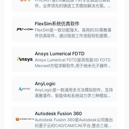
件，业界领先的铸造工艺模拟解决方案。软
件采用有限元方法，可模拟几乎所有铸造工
艺，包括砂型铸造、金属型铸造、压力铸
造、熔模铸造、连铸等，预测缩孔缩松、气
FlexSim系统仿真软件
孔、裂纹、变形等缺陷。
FlexSim是一款功能强大、易用的3D离散事
件仿真软件，通过拖放工作流程轻松建模生
产和人员移动过程。内置场景管理器可运行
实验、做出准确预测并优化系统，预包装模
块可添加输送系统、自动导引车(AGV)、仓
Ansys Lumerical FDTD
储系统等。
Ansys Lumerical FDTD是高性能3D FDTD
Maxwell方程求解软件,用于纳米光子器件、
工艺和材料的设计、分析和优化,通过时域有
限差分方法解决最复杂的光子学仿真问题。
AnyLogic
AnyLogic是一款通用多方法模拟软件，支持
离散事件、智能体和系统动力学三种模拟方
法的任意组合，可用于模拟各种复杂的商业
系统，被超过40%的财富100强公司使用。
Autodesk Fusion 360
Autodesk Fusion 360是Autodesk公司推出
的基于云的CAD/CAM/CAE平台,整合三维建