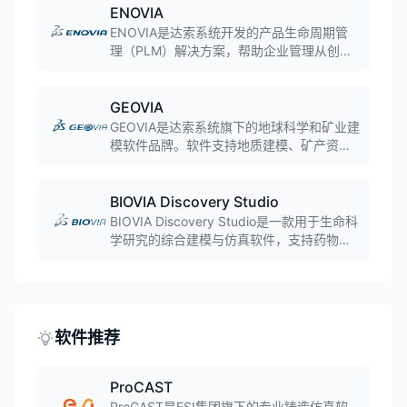
求，帮助企业通过虚拟测试替代部分物理实
ENOVIA
验，降低研发成本。
ENOVIA是达索系统开发的产品生命周期管
理（PLM）解决方案，帮助企业管理从创
意、设计、制造到服务和回收的全生命周
期。软件通过统一的数据平台，实现跨部门
协同、流程规范化和知识管理，提升研发效
GEOVIA
率。
GEOVIA是达索系统旗下的地球科学和矿业建
模软件品牌。软件支持地质建模、矿产资源
评估、矿山规划等功能，帮助矿业企业实现
数字化矿山管理，提高资源开发效率和安全
性。
BIOVIA Discovery Studio
BIOVIA Discovery Studio是一款用于生命科
学研究的综合建模与仿真软件，支持药物发
现和开发过程，集成了多种计算方法和工
具，帮助研究者分析生物分子结构、预测药
物活性、优化药物设计。
软件推荐
ProCAST
ProCAST是ESI集团旗下的专业铸造仿真软