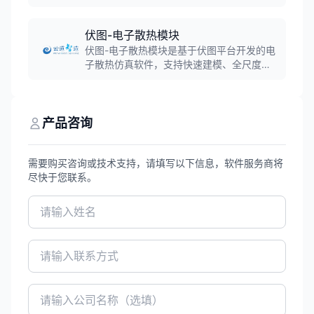
模、仿真、协作和CAM功能。软件融合直接
建模和参数化建模,支持T样条建模和B-Rep
建模,实现桌面软件与云计算的结合,广泛应用
伏图-电子散热模块
于产品设计、机械制造和工业设计领域。
伏图-电子散热模块是基于伏图平台开发的电
子散热仿真软件，支持快速建模、全尺度热
仿真和高效分析，已实现规模化自主替代，
成为中国CAE史上首款可规模替代国外同类
工具的软件。
产品咨询
需要购买咨询或技术支持，请填写以下信息，软件服务商将
尽快于您联系。