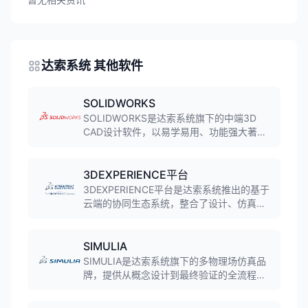
达索系统 其他软件
SOLIDWORKS
SOLIDWORKS是达索系统旗下的中端3D
CAD设计软件，以易学易用、功能强大著
称。软件覆盖零件设计、装配设计、工程图
绘制、钣金设计、模具设计等功能，广泛应
用于机械、电子、汽车等行业，市场占有率
3DEXPERIENCE平台
领先。
3DEXPERIENCE平台是达索系统推出的基于
云端的协同生态系统，整合了设计、仿真、
制造、营销等多个业务功能，为企业提供统
一的数字化环境，支持跨部门协作和全生命
周期管理，帮助企业加速创新和数字化转
SIMULIA
型。
SIMULIA是达索系统旗下的多物理场仿真品
牌，提供从概念设计到最终验证的全流程仿
真解决方案。品牌涵盖结构力学、流体动力
学、多体动力学、优化设计等多类工程需