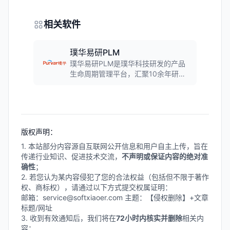
相关软件
璞华易研PLM
璞华易研PLM是璞华科技研发的产品
生命周期管理平台，汇聚10余年研发
管理经验，覆盖化工材料、食品饮
料、日化美妆、芯片半导体、医疗器
械、电子高科技等行业。系统提供配
方管理、工艺管理、实验管理、成本
管理、知识管理、合规管理等核心功
版权声明：
能，帮助企业实现研发数据一体化管
理，有效缩短产品研发周期，降低研
1. 本站部分内容源自互联网公开信息和用户自主上传，旨在
发成本。
传递行业知识、促进技术交流，
不声明或保证内容的绝对准
确性
；
2. 若您认为某内容侵犯了您的合法权益（包括但不限于著作
权、商标权），请通过以下方式提交权属证明：
邮箱：service@softxiaoer.com 主题：【侵权删除】+文章
标题/网址
3. 收到有效通知后，我们将在
72小时内核实并删除
相关内
容；