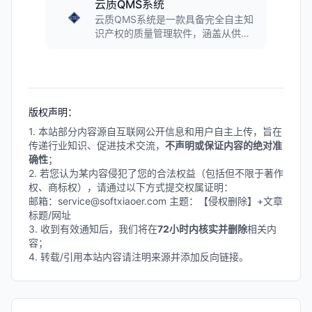
云质QMS系统
云质QMS系统是一款具备完全自主知
识产权的质量管理软件，涵盖从供应
商端到内部生产以及客户端的全供应
链质量管理功能。系统具备高可配置
性，模块化设计，各子模块可独立使
用也可联动，支持与ERP、MES、
OA、PLM等系统集成，配有移动端
版权声明：
APP，实现质量管理全流程在线操
作。
1. 本站部分内容源自互联网公开信息和用户自主上传，旨在
传递行业知识、促进技术交流，
不声明或保证内容的绝对准
确性
；
2. 若您认为某内容侵犯了您的合法权益（包括但不限于著作
权、商标权），请通过以下方式提交权属证明：
邮箱：service@softxiaoer.com 主题：【侵权删除】+文章
标题/网址
3. 收到有效通知后，我们将在
72小时内核实并删除
相关内
容；
4. 转载/引用本站内容请注明来源并添加反向链接。