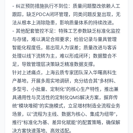
- 纠正预防措施执行不到位：质量问题整改依赖人工
跟踪，缺乏PDCA闭环管理，同类问题反复出现，无
法从根本上消除隐患，影响质量体系的持续改进。
- 其他配套管控不足：特殊工艺参数缺乏标准化监控
与存储，难以满足合规要求；检验记录与量具管理
智能化程度低，易出现人为误差；质量改进与客诉
处理以线下流转为主，难以形成闭环；数据整合不
足，导致管理层决策缺乏精准数据支撑。
针对上述痛点，上海云质专家团队深入华曙高科生
产基地，开展多周实地调研，充分结合其“多材料、
多型号、小批量、定制化”的核心生产特性，推出兼
具通用性与灵活性的定制化QMS解决方案，摒弃传
统“模块堆砌”的实施模式，立足增材制造全流程业务
场景，以“流程为主线、数据为核心、集成为纽带”，
推行“标准化为基、差异化赋能”的配置策略，确保解
决方案快速落地、高效适配。