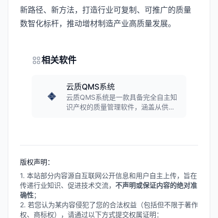
新路径、新方法，打造行业可复制、可推广的质量
数智化标杆，推动增材制造产业高质量发展。
相关软件
云质QMS系统
云质QMS系统是一款具备完全自主知
识产权的质量管理软件，涵盖从供应
商端到内部生产以及客户端的全供应
链质量管理功能。系统具备高可配置
性，模块化设计，各子模块可独立使
用也可联动，支持与ERP、MES、
OA、PLM等系统集成，配有移动端
版权声明：
APP，实现质量管理全流程在线操
作。
1. 本站部分内容源自互联网公开信息和用户自主上传，旨在
传递行业知识、促进技术交流，
不声明或保证内容的绝对准
确性
；
2. 若您认为某内容侵犯了您的合法权益（包括但不限于著作
权、商标权），请通过以下方式提交权属证明：