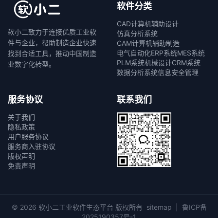
软件分类
CAD计算机辅助设计
软小二致力于连接优质工业软
仿真分析系统
件与企业，帮助制造企业快速
CAM计算机辅助制造
电气自动化
ERP系统
MES系统
找到合适工具，推动中国制造
PLM系统
机械设计
CRM系统
业数字化转型。
数据分析系统
信息安全管理
服务协议
联系我们
关于我们
隐私政策
用户服务协议
服务商入驻协议
版权声明
免责声明
© 2026 软小二工业软件生态平台 版权所有
sitemap
|
鲁ICP备
2025190357号-1