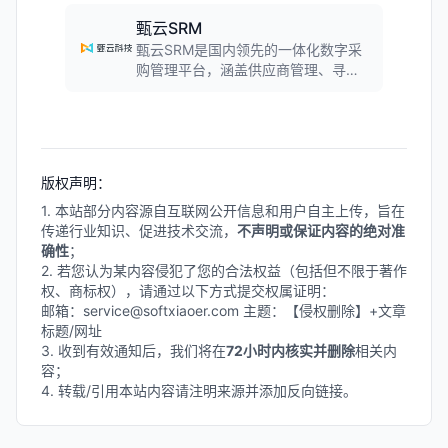
甄云SRM
甄云SRM是国内领先的一体化数字采
购管理平台，涵盖供应商管理、寻源
协同、订单履约、财务结算、风控绩
效等核心模块。支持SaaS与私有化部
署，采用微服务架构与低代码开发模
式，系统稳定性达99.9%，已服务全
球30+行业、1000+知名企业。
版权声明：
1. 本站部分内容源自互联网公开信息和用户自主上传，旨在
传递行业知识、促进技术交流，
不声明或保证内容的绝对准
确性
；
2. 若您认为某内容侵犯了您的合法权益（包括但不限于著作
权、商标权），请通过以下方式提交权属证明：
邮箱：service@softxiaoer.com 主题：【侵权删除】+文章
标题/网址
3. 收到有效通知后，我们将在
72小时内核实并删除
相关内
容；
4. 转载/引用本站内容请注明来源并添加反向链接。