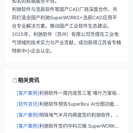
知名的数据服务平台。
利驰软件与浩辰软件等国产CAD厂商深度合作，共
同打造全国产利驰SuperWORKS+浩辰CAD应用平
台专业解决方案，推动国产工业软件生态建设。
2025年，利驰软件（苏州）有限公司凭借在工业电
气领域的技术实力与产业贡献，成功获得江苏省专精
特新中小企业认定。
相关资讯
・
[客户案例]
利驰软件一周内连签三笔 喀什万家裕成电器等企业续约数字化方案
・
[软件资讯]
利驰软件预告SuperBox AI分图功能，配电箱图纸拆分效率提升20至30倍
・
[客户案例]
明珠电气半月内两度签约利驰软件，深化设计制造一体化
・
[客户案例]
利驰软件签约中科芯微 SuperWORKS IA助力半导体装备智造升级