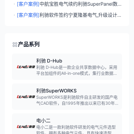
・
[客户案例]
中航宝胜电气续约利驰SuperPanel数字母排 九年合作深化数字化工厂建设
・
[客户案例]
利驰软件签约宁夏隆基电气,升级设计制造一体化能力
产品系列
利驰 D-Hub
利驰 D-Hub是一款企业共享数据中心，采用
平台加组件的All-in-one模式，集行业数据共
享、企业内部数据管理、SaaS工具等于一
体，是电气行业目前数据体量和日活用户数
利驰SuperWORKS
量最大的SaaS软件平台。
SuperWORKS是利驰软件自主研发的国产电
气CAD软件，自1995年推出以来已有30年
历史。该软件支持电气原理图设计、自动生
成接线图和材料明细表，可集成AutoCAD、
电小二
中望CAD、浩辰CAD等主流CAD平台，广泛
应用于电力设备制造、电气成套厂等行业。
电小二是一款利驰软件研发的电气元件选型
软件，拥有多种电气元件，具有快速选型、