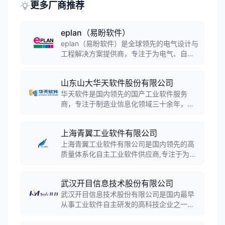
更多厂商推荐
eplan（易盼软件）
eplan（易盼软件）是全球领先的电气设计与
工程解决方案提供商，专注于为电气、自动
化和机电一体化工程领域提供智能化软件解
决方案和专业服务。作为Friedhelm Loh集团
山东山大华天软件股份有限公司
旗下公司，EPLAN在全球50多个国家和地区
设有分支机构，服务超过51,000家客户，涵
华天软件是国内领先的国产工业软件服务
盖机械制造、汽车工业、自动化工程等行
商，专注于制造业信息化领域三十余年，拥
业。
有三维CAD内核技术等核心自主知识产权。
公司产品线覆盖PLM、CAD、CAM、MES等
上海青翼工业软件有限公司
全流程工业软件，服务航空航天、汽车制
造、能源化工等三千多家企业，是支撑我国
上海青翼工业软件有限公司是国内领先的高
智能制造的核心厂商。
质量体系化自主工业软件供应商,专注于为研
发制造型企业提供行业化的数字化研发和智
能制造解决方案。公司自主研发青翼CAD、
武汉开目信息技术股份有限公司
青翼CAE、青翼CAM、青翼PLM等系列产品,
服务2000多家高端制造业客户,覆盖汽车、
武汉开目信息技术股份有限公司是国内最早
装备制造、高科技电子等多个行业领域。
从事工业软件自主研发的高科技企业之一，
起源于华中科技大学机械学院，致力于为制
造企业提供覆盖产品研发设计、工艺规划、