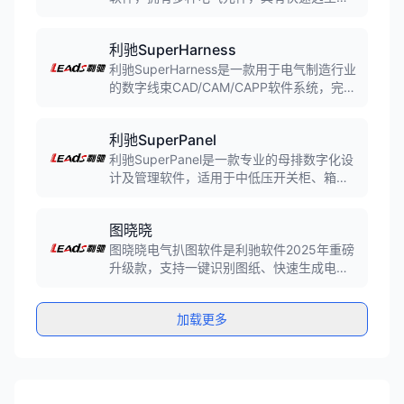
查价、找样本、上手快的特点，永久免费使
用。
利驰SuperHarness
利驰SuperHarness是一款用于电气制造行业
的数字线束CAD/CAM/CAPP软件系统，完成
导线的三维布线仿真，生成加工导线用数控
代码，支撑导线的全自动预制。
利驰SuperPanel
利驰SuperPanel是一款专业的母排数字化设
计及管理软件，适用于中低压开关柜、箱
变、母线桥等装备的母排CAD/CAPP/CAM，
实现母排三维及智能设计、自动出图、智能
图晓晓
套料。
图晓晓电气扒图软件是利驰软件2025年重磅
升级款，支持一键识别图纸、快速生成电气
清单、提升设计效率，兼容CAD、PDF、
JPG等多种图纸格式。
加载更多