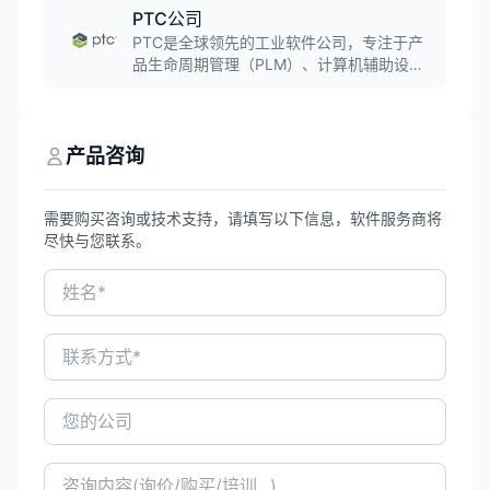
PTC公司
生产制造等业务过程的一体化智能制造解决
方案，是中国高端工业软件领导品牌和领先
PTC是全球领先的工业软件公司，专注于产
的PLM产品解决方案供应商。
品生命周期管理（PLM）、计算机辅助设计
（CAD）、物联网（IoT）和增强现实
（AR）解决方案。公司核心产品包括Creo三
维设计软件、Windchill PLM平台、
ThingWorx物联网平台等，服务全球超过
产品咨询
50,000家客户，广泛应用于航空航天、汽
车、电子、医疗等领域。
需要购买咨询或技术支持，请填写以下信息，软件服务商将
尽快与您联系。