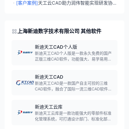
・
[客户案例]
天工云CAD助力润伟智能实现研发协同转型
上海新迪数字技术有限公司 其他软件
新迪天工CAD个人版
新迪天工CAD个人版是一款永久免费的国产
正版三维CAD软件，功能强大、易学易用，
能够满足机械设计爱好者、个人工作室、小
微企业90%以上的业务需求。
新迪天工CAD
新迪天工CAD是一款国产自主可控的三维
CAD软件，融合了国际一流三维CAD软件技
术和十几年研发积累，产品成熟稳定、功能
强大、易学易用、全面兼容，满足工业企业
研发设计需求。
新迪天工云库
新迪天工云库是一款功能强大的零部件标准
化管理系统，可打通设计部门、标准化部
门、采购部门以及ERP、PDM、PLM系统的