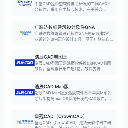
中望CAD是中望软件自主研发的二维CAD平
台软件，采用自主核心技术，完美兼容
DWG/DXF格式。软件具备高效的图形处理能
力、丰富的绘图工具和强大的二次开发接
口，广泛应用于机械、建筑、电子等工程设
广联达数维建筑设计软件GNA
计领域，是国产CAD软件的标杆产品。
广联达数维建筑设计软件GNA是专为建筑行
业设计的BIM正向设计工具，基于广联达自
主知识产权的GDMP图形平台，支持参数化
建模、自动化出图、多专业协同，实现从创
意到施工图的全流程数字化设计。
浩辰CAD看图王
浩辰CAD看图王是浩辰软件推出的CAD看图
软件，全球累计用户超1亿。软件支持
DWG、DXF等二维图纸格式，以及RVT、
STP等几十种三维格式。支持跨平台同步，
电脑手机平板都能看图改图。
浩辰CAD Mac版
浩辰CAD Mac版是浩辰软件基于苹果M系列
芯片架构与macOS系统开发的CAD软件，实
现全面代码迁移并深度释放苹果电脑计算潜
能。界面交互延续Windows版，性能表现实
现原生级跃升，深度适配苹果交互体验。
皇冠CAD（CrownCAD）
皇冠CAD（CrownCAD）是华天软件自主研