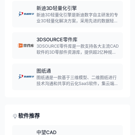
数据壁垒，让企业拥有统一的零部件数据标
准。
新迪3D轻量化引擎
新迪3D轻量化引擎是新迪数字自主研发的专
业3D轻量化解决方案，采用先进的数据轻量
化转换引擎和Web3D显示与交互技术，无须
安装任何插件即可基于Web浏览器快速浏览
3D模型。
3DSOURCE零件库
3DSOURCE零件库是一款支持各大主流CAD
软件的3D零部件资源库，提供超2亿种规格
的标准件、通用件和厂商件三维CAD模型，
汇聚100多家品牌生产厂商，是国内领先的
零件库平台。
图纸通
图纸通是一款基于三维模型、二维图纸进行
技术沟通和共享的云化SaaS软件，集云端看
图、分享图纸、批注图纸、沟通图纸、管理
图纸、项目协作等多功能于一体。
软件推荐
中望CAD