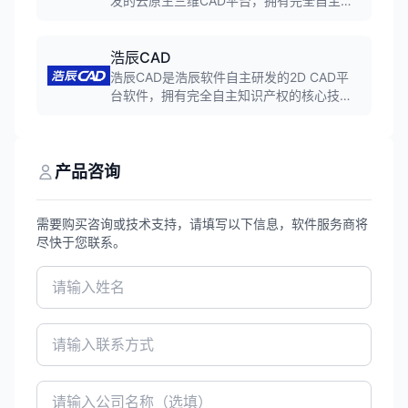
发的云原生三维CAD平台，拥有完全自主的
DGM三维几何建模引擎与DCS几何约束求解
器。支持近30种格式双向转换，具备AI智能
设计助手华小云，注册用户超47万，广泛应
浩辰CAD
用于航空航天、汽车制造等高端制造领域。
浩辰CAD是浩辰软件自主研发的2D CAD平
台软件，拥有完全自主知识产权的核心技
术，深度兼容AutoCAD。软件在运行速度、
稳定性等关键指标已达国际先进水平，支持
Windows/Linux/macOS/鸿蒙等全平台运
行，广泛应用于工程建设、制造业等领域。
产品咨询
需要购买咨询或技术支持，请填写以下信息，软件服务商将
尽快于您联系。