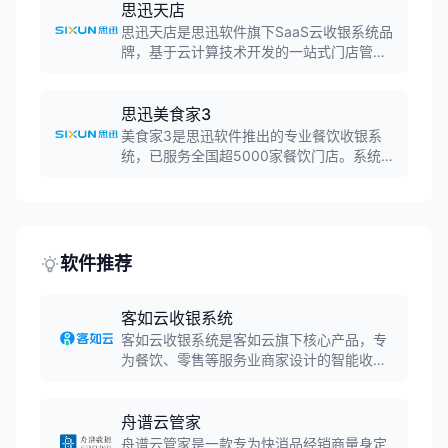
单笔收银耗时仅11秒，为零售商户提供高效
思迅天店
稳定的收银解决方案。
思迅天店是思迅软件旗下SaaS云收银系统品
牌，基于云计算技术开发的一站式门店管理
系统。产品涵盖星火、星耀、星云三大版
本，分别针对小型单店、专卖门店、商超便
利店等不同业态，功能涵盖收银、进销存、
思迅美食家3
会员营销、批发连锁、微商城小程序等。
美食家3是思迅软件推出的专业餐饮收银系
统，已服务全国超5000家餐饮门店。系统支
持扫码点餐、聚合外卖、会员营销、连锁管
理等功能，对接美团、饿了么、抖音等多平
台外卖，为餐饮商户提供全渠道数字化经营
解决方案。
软件推荐
客如云收银系统
客如云收银系统是客如云旗下核心产品，专
为餐饮、零售等服务业商家设计的智能收银
管理软件。系统支持多种支付方式，集成点
餐、收银、外卖、会员管理等功能，帮助商
家实现门店数字化运营，提升经营效率。
舟谱云管家
舟谱云管家是一款专为快消品经销商量身定