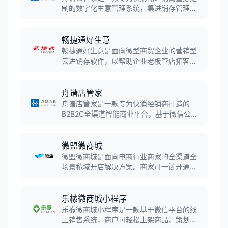
制的数字化生意管理系统，集进销存管理、
外勤拜访、客户管理、财务对账等功能于一
体。通过标准化采销、仓配、资金、外勤等
流程，帮助经销商规范业务管理过程，提升
畅捷通好生意
经营效率。
畅捷通好生意是面向微型商贸企业的营销型
云进销存软件，以帮助企业老板管店拓客为
核心，实现智能获客找生意、智能决策做生
意、智能高效管生意，支持多渠道销售、智
能仓储、会员营销等功能。
舟谱店管家
舟谱店管家是一款专为快消经销商打造的
B2B2C全渠道智能商业平台，基于微信公众
号和小程序建立线上线下一体化平台。帮助
经销商拓展销售渠道、扩大铺货范围、增强
客户粘性、建立自有品牌，提升获单效率。
微盟微商城
微盟微商城是面向电商行业商家的全渠道全
场景私域开店解决方案。商家可一键开通微
信、支付宝、百度、小红书等多渠道店铺，
并实现统一后台管理和经营，快捷实现流量
沉淀、转化变现、会员沉淀、裂变增长的全
乐檬微商城小程序
流程运营。
乐檬微商城小程序是一款基于微信平台的线
上销售系统，商户可轻松上架商品、策划促