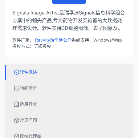
Signals Image Artist是瑞孚迪Signals信息科学组合
方案中的领先产品,专为药物开发实验室的大数据处
理需求设计。软件支持3D细胞图像、表型图像及细
胞全景绘制图像的大数据处理,与高内涵筛选系统深
软件厂商：
Revvity瑞孚迪公司
系统支持：Windows/Web
度集成,广泛应用于药物开发领域。
授权方式：订阅授权
软件概述
功能优势
适用行业
常见问题
授权代理商