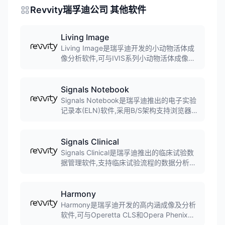
Revvity瑞孚迪公司 其他软件
Living Image
Living Image是瑞孚迪开发的小动物活体成
像分析软件,可与IVIS系列小动物活体成像系
统配合使用。软件支持多模式影像集成、数
据定量分析、光谱分离算法,可自动配准和融
合来自不同模式的成像数据,广泛应用于生物
Signals Notebook
医学研究。
Signals Notebook是瑞孚迪推出的电子实验
记录本(ELN)软件,采用B/S架构支持浏览器访
问。软件整合ChemDraw、Spotfire和
Microsoft Office,支持与实验室仪器连接,提
供数据管理和协作功能,广泛应用于药物研发
Signals Clinical
和化学研究领域。
Signals Clinical是瑞孚迪推出的临床试验数
据管理软件,支持临床试验流程的数据分析和
管理。软件可革命性地改变临床试验过程,帮
助研究人员快速识别安全信号、评估疗效指
标、监控数据质量,加速临床洞察的交付。
Harmony
Harmony是瑞孚迪开发的高内涵成像及分析
软件,可与Operetta CLS和Opera Phenix
Plus高内涵筛选系统配合使用。软件提供准