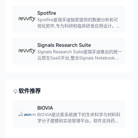
确的图像分割和先进的形态学、纹理量化方
法,支持2D和3D图像分析,广泛应用于细胞生
Spotfire
物学和药物筛选领域。
Spotfire是瑞孚迪独家提供的数据分析和可
视化软件,专为科研和临床研发应用设计。软
件支持高级数据分析、交互式可视化和数据
探索功能,帮助科研人员从复杂数据中获得可
操作的洞察,广泛应用于药物研发和生命科学
Signals Research Suite
领域。
Signals Research Suite是瑞孚迪推出的统一
云原生SaaS平台,整合Signals Notebook、
VitroVivo和Inventa等应用,支持从药物发现
到特种化学品材料开发的研发学科科学合作,
服务于整个制造-测试-决策生命周期。
软件推荐
BIOVIA
BIOVIA是达索系统旗下的生命科学与材料科
学分子建模和实验管理平台。软件支持药物
研发、材料设计、生物信息学等领域，通过
虚拟仿真加速新分子与新材料研发，缩短研