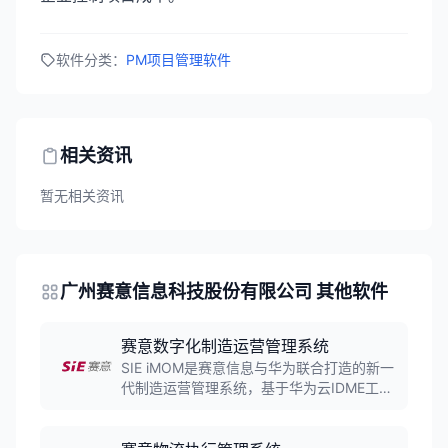
软件分类：
PM项目管理软件
相关资讯
暂无相关资讯
广州赛意信息科技股份有限公司 其他软件
赛意数字化制造运营管理系统
SIE iMOM是赛意信息与华为联合打造的新一
代制造运营管理系统，基于华为云IDME工业
数字模型驱动引擎，采用"平台+行业应用"架
构，为企业提供灵活的场景化工具链，构建
面向集团化、全球化供应链的数字化竞争