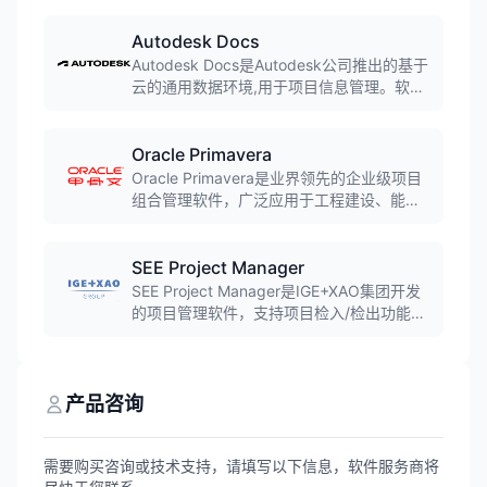
支持多种视图和集成，适合各种规模的团队
使用。
Autodesk Docs
Autodesk Docs是Autodesk公司推出的基于
云的通用数据环境,用于项目信息管理。软件
提供文档管理、版本控制、权限管理和协作
功能,帮助项目团队实现数据集中管理,广泛应
用于建筑设计和工程管理领域。
Oracle Primavera
Oracle Primavera是业界领先的企业级项目
组合管理软件，广泛应用于工程建设、能
源、制造等行业的复杂项目管理。支持项目
规划、进度控制、资源管理、风险管理等完
整功能，管理超过9万亿美元的项目价值，是
SEE Project Manager
大型项目管理的首选工具。
SEE Project Manager是IGE+XAO集团开发
的项目管理软件，支持项目检入/检出功能、
版本控制和任务管理，帮助用户管理电气设
计项目。
产品咨询
需要购买咨询或技术支持，请填写以下信息，软件服务商将