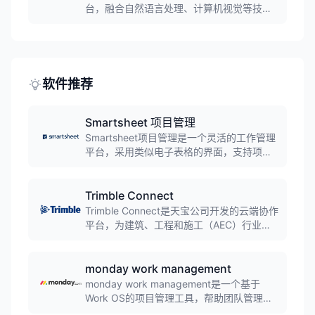
台，融合自然语言处理、计算机视觉等技
术，深度嵌入工业场景。平台具备多模型对
接、智能体编排、知识库管理等核心能力，
助力企业快速落地AI应用，实现流程智能化
管理。
软件推荐
Smartsheet 项目管理
Smartsheet项目管理是一个灵活的工作管理
平台，采用类似电子表格的界面，支持项目
跟踪、任务管理、团队协作和工作流程自动
化，帮助团队提高工作效率和项目交付质
量。
Trimble Connect
Trimble Connect是天宝公司开发的云端协作
平台，为建筑、工程和施工（AEC）行业提
供通用数据环境。平台支持超过60种文件格
式，可整合BIM模型、图纸、文档等项目数
据，实现设计、施工、运营全生命周期的信
monday work management
息共享与协同工作，帮助项目团队提高效
monday work management是一个基于
率、降低成本、缩短工期。
Work OS的项目管理工具，帮助团队管理任
务、自动化工作流程、实时监控项目状态。