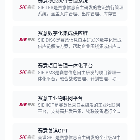
赛意物流执行管理系统
力。
SIE LES是赛意信息自主研发的物流执行管理
系统，涵盖入库管理、出库管理、库存管
理、物流调度等核心功能。系统支持条码、
RFID等多种数据采集方式，帮助企业实现仓
储物流的精细化管理，提升物流运作效率。
赛意数字化集成供应链
SIE DISC是赛意信息自主研发的数字化集成
供应链解决方案，帮助企业围绕集成供应、
生态协同、数字运营三大主线构建数字化供
应链体系，针对订单履行、集成计划、供应
商协同、供应链运营等核心场景提供解决方
赛意项目管理一体化平台
案。
SIE PMS是赛意信息自主研发的项目管理一
体化平台，融合战略管理、计划管理、项目
管理、低代码等内容，构建智能一体化全要
素全过程的综合管理体系，帮助企业实现控
成本、提效益的精细化管理。
赛意工业物联网平台
SIE IIOT是赛意信息自主研发的工业物联网
平台，支持高并发采集、物联设备运行全态
感知、AI智能体场景交互。平台具有低成
本、高可靠、高性能、高安全的优势，无需
自建物联网基础设施即可接入各种主流协议
赛意善谋GPT
设备。
善谋GPT是赛意信息自主研发的企业级AI中