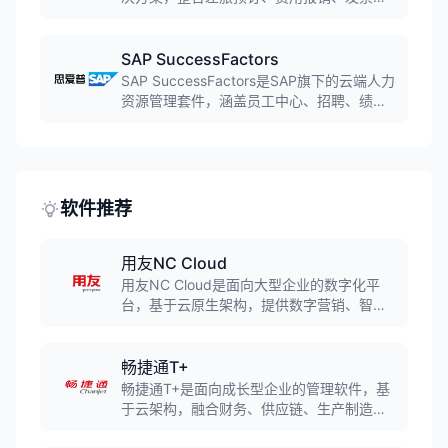
理于一体。系统通过AI驱动的自动化流程，
帮助企业简化报销流程、强化合规管控、提
升员工体验。移动应用支持随时随地提交和
SAP SuccessFactors
审批，服务超过150个国家。
SAP SuccessFactors是SAP旗下的云端人力
资源管理套件，涵盖员工中心、招聘、绩
效、学习、薪酬、继任等全周期人才管理模
块。平台支持全球100多个国家的合规要
求，与SAP ERP深度集成，为中大型企业提
供端到端的人力资本管理解决方案。
软件推荐
用友NC Cloud
用友NC Cloud是面向大型企业的数字化平
台，基于云原生架构，提供数字营销、智能
制造、财务共享、人力共享、智慧采购等18
大解决方案，助力大型企业全面落地数智化
转型。
畅捷通T+
畅捷通T+是面向成长型企业的管理软件，基
于云架构，融合财务、供应链、生产制造等
核心业务功能，支持多组织、多公司协同管