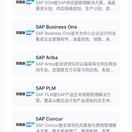
SAP SCM是SAP供应链管理解决方案，涵盖
需求计划、供应网络规划、生产计划、库存
管理、物流运输等核心功能。系统通过AI驱
动的预测分析和实时可视化能力，帮助企业
优化供应链运营、降低库存成本、提升客户
SAP Business One
服务水平，实现端到端供应链协同。
SAP Business One是专为中小企业设计的全
集成企业管理软件，涵盖财务、销售、采
购、库存、生产、客户关系等核心模块。系
统操作简便、部署灵活，支持本地和云端部
署，帮助中小企业实现业务流程自动化和标
SAP Ariba
准化，提升运营效率。
SAP Ariba是全球领先的云端采购与供应商协
同平台，连接数百万买家与供应商。系统涵
盖寻源、采购、合同、供应商管理等全流
程，通过Ariba商业网络实现供需双方实时协
同，帮助企业优化采购支出、提升供应链效
SAP PLM
率、降低采购风险。
SAP PLM是SAP产品生命周期管理解决方
案，覆盖从概念设计到产品退役的全生命周
期。系统整合产品数据管理、项目管理、变
更管理、质量管理等功能，帮助企业加速产
品创新、降低研发成本、确保合规性。与
SAP Concur
SAP ERP深度集成，实现研发与制造无缝协
SAP Concur是全球领先的差旅与费用管理解
同。
决方案，整合差旅预订、费用报销、发票处