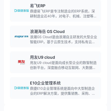
理，适用于中小型企业。
易飞ERP
鼎捷易飞ERP是专注制造业的ERP系统，深
耕制造业近40年，对电子、机械、注塑等细
分行业的生产流程具备深刻理解。产品聚焦
生产流程管控，具备精准的MRP算料、生产
计划排程、库存精细化管理功能，支持与
浪潮海岳 GS Cloud
MES、WMS等生产系统深度集成。
浪潮GS Cloud是由浪潮自主研发的大型企业
智能ERP。基于云原生技术，支持私有云、
公有云、混合云多种部署方式，全面适配国
内外环境，提供完整国际化组件和全新用户
体验，为大型集团企业提供主干统一，末端
用友U9 cloud
灵活的数字化平台。
用友U9 cloud是面向成长型企业的数智制造
创新平台，深度融合移动互联网、大数据、
物联网、人工智能等技术，为制造企业构建
产业链协同管控平台，实现管理数字化、生
产智能化、管控精细化。
E10企业管理系统
鼎捷E10企业管理系统是面向中大型制造企
业的ERP解决方案，提供集销售、采购、库
存、生产一体化的统一协同管理平台。系统
支持多工厂制造模式，整合整个集团的生产
能力，形成全方位的业务协同，有效提升运