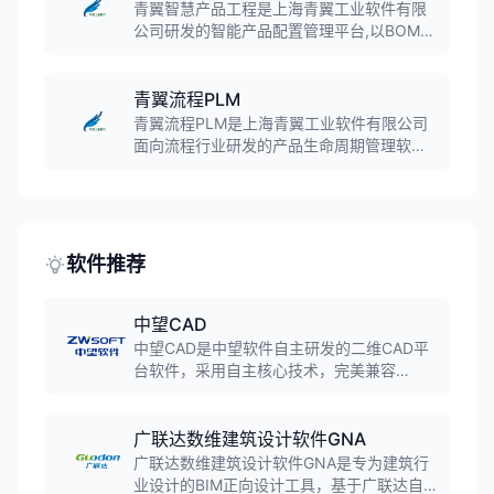
管理等功能,帮助企业构建规范的设计数据管
青翼智慧产品工程是上海青翼工业软件有限
理体系。
公司研发的智能产品配置管理平台,以BOM为
抓手面向离散行业。软件融合专利数据处理
技术,将订单需求、产品模板、物料数据等多
维度关联解算,实现产品BOM、工艺数据、模
青翼流程PLM
型图纸的自动生成,广泛应用于装备制造、汽
青翼流程PLM是上海青翼工业软件有限公司
车零部件等行业。
面向流程行业研发的产品生命周期管理软件,
专注于以配方开发为核心的产品研发管理。
软件支持配方管理、原料管理、实验管理、
合规管理等功能,帮助日化、食品饮料、医药
企业提升产品开发效率。
软件推荐
中望CAD
中望CAD是中望软件自主研发的二维CAD平
台软件，采用自主核心技术，完美兼容
DWG/DXF格式。软件具备高效的图形处理能
力、丰富的绘图工具和强大的二次开发接
口，广泛应用于机械、建筑、电子等工程设
广联达数维建筑设计软件GNA
计领域，是国产CAD软件的标杆产品。
广联达数维建筑设计软件GNA是专为建筑行
业设计的BIM正向设计工具，基于广联达自