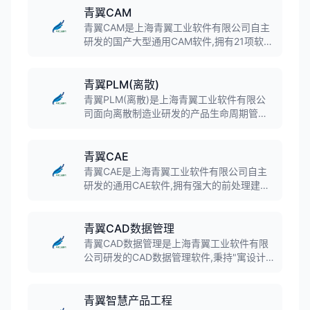
青翼CAM
青翼CAM是上海青翼工业软件有限公司自主
研发的国产大型通用CAM软件,拥有21项软件
发明专利。软件集成AI驱动智能编程模块,支
持2轴到5轴加工、线切割、深孔钻削等工艺,
广泛应用于装备制造、模具制造、汽车零部
青翼PLM(离散)
件等行业。
青翼PLM(离散)是上海青翼工业软件有限公
司面向离散制造业研发的产品生命周期管理
软件,具备产品和工艺设计知识量化能力。软
件支持项目管理、文档管理、BOM管理、流
程管理等功能,帮助企业提升产品开发协同效
青翼CAE
率,缩短产品交付周期。
青翼CAE是上海青翼工业软件有限公司自主
研发的通用CAE软件,拥有强大的前处理建模
功能、专业的结构力学分析能力和全面的后
处理工具。软件集成国内知名结构求解器,支
持静力学分析、模态分析、线性屈曲分析等
青翼CAD数据管理
功能,广泛应用于汽车、船舶、电梯等行业。
青翼CAD数据管理是上海青翼工业软件有限
公司研发的CAD数据管理软件,秉持"寓设计
管理于无形"的理念,在无需增加CAD用户学
习负担的前提下实现设计数据管理。软件支
持图文档管理、版本管理、编码管理、流程
青翼智慧产品工程