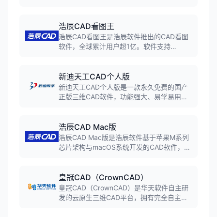
主知识产权的GDMP图形平台，支持参数化
建模、自动化出图、多专业协同，实现从创
意到施工图的全流程数字化设计。
浩辰CAD看图王
浩辰CAD看图王是浩辰软件推出的CAD看图
软件，全球累计用户超1亿。软件支持
DWG、DXF等二维图纸格式，以及RVT、
STP等几十种三维格式。支持跨平台同步，
电脑手机平板都能看图改图。
新迪天工CAD个人版
新迪天工CAD个人版是一款永久免费的国产
正版三维CAD软件，功能强大、易学易用，
能够满足机械设计爱好者、个人工作室、小
微企业90%以上的业务需求。
浩辰CAD Mac版
浩辰CAD Mac版是浩辰软件基于苹果M系列
芯片架构与macOS系统开发的CAD软件，实
现全面代码迁移并深度释放苹果电脑计算潜
能。界面交互延续Windows版，性能表现实
现原生级跃升，深度适配苹果交互体验。
皇冠CAD（CrownCAD）
皇冠CAD（CrownCAD）是华天软件自主研
发的云原生三维CAD平台，拥有完全自主的
DGM三维几何建模引擎与DCS几何约束求解
器。支持近30种格式双向转换，具备AI智能