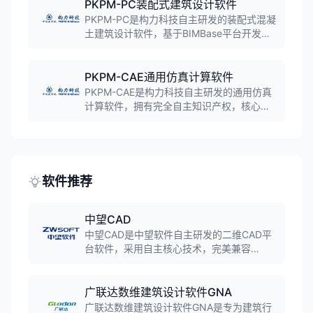
构元素的设计，全面支持新国标，为结构工
PKPM-PC装配式建筑设计软件
程师提供高效、精准的设计解决方案。
PKPM-PC是构力科技自主研发的装配式混凝
土建筑设计软件，基于BIMBase平台开发，
支持装配式建筑方案设计和深化设计，实现
全楼模型一键拆分、装配率计算、钢筋设计
和预埋设计，是装配式设计软件领军品牌。
PKPM-CAE通用仿真计算软件
PKPM-CAE是构力科技自主研发的通用仿真
计算软件，拥有完全自主知识产权，核心功
能覆盖固体结构仿真和传热分析，具备完备
的有限元单元库和本构模型库，对标国外主
流商业软件，解决通用仿真领域卡脖子问
题。
软件推荐
中望CAD
中望CAD是中望软件自主研发的二维CAD平
台软件，采用自主核心技术，完美兼容
DWG/DXF格式。软件具备高效的图形处理能
力、丰富的绘图工具和强大的二次开发接
口，广泛应用于机械、建筑、电子等工程设
广联达数维建筑设计软件GNA
计领域，是国产CAD软件的标杆产品。
广联达数维建筑设计软件GNA是专为建筑行