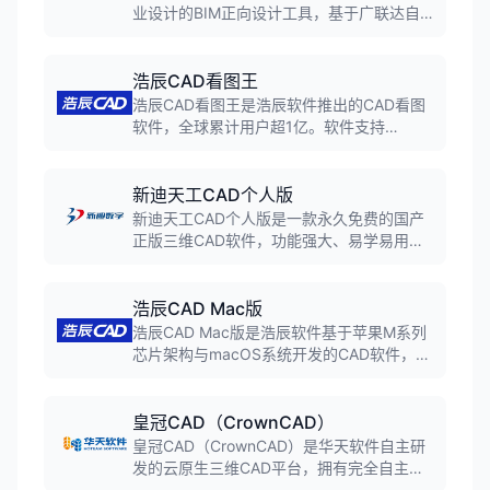
业设计的BIM正向设计工具，基于广联达自
主知识产权的GDMP图形平台，支持参数化
建模、自动化出图、多专业协同，实现从创
意到施工图的全流程数字化设计。
浩辰CAD看图王
浩辰CAD看图王是浩辰软件推出的CAD看图
软件，全球累计用户超1亿。软件支持
DWG、DXF等二维图纸格式，以及RVT、
STP等几十种三维格式。支持跨平台同步，
电脑手机平板都能看图改图。
新迪天工CAD个人版
新迪天工CAD个人版是一款永久免费的国产
正版三维CAD软件，功能强大、易学易用，
能够满足机械设计爱好者、个人工作室、小
微企业90%以上的业务需求。
浩辰CAD Mac版
浩辰CAD Mac版是浩辰软件基于苹果M系列
芯片架构与macOS系统开发的CAD软件，实
现全面代码迁移并深度释放苹果电脑计算潜
能。界面交互延续Windows版，性能表现实
现原生级跃升，深度适配苹果交互体验。
皇冠CAD（CrownCAD）
皇冠CAD（CrownCAD）是华天软件自主研
发的云原生三维CAD平台，拥有完全自主的
DGM三维几何建模引擎与DCS几何约束求解