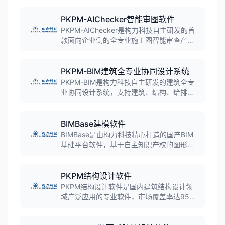
PKPM-AIChecker智能审图软件
PKPM-AIChecker是构力科技自主研发的首
款面向企业侧的全专业施工图智能审查产
品，利用深度神经网络和机器视觉技术，支
持建筑、结构、机电各专业的人工智能审
图，实现规范强条审查、跨专业交圈审查等
PKPM-BIM建筑全专业协同设计系统
功能。
PKPM-BIM是构力科技自主研发的建筑全专
业协同设计系统，支持建筑、结构、给排
水、暖通、电气五大专业快速建模与协同设
计，实现各专业基于BIM的正向设计，提供
规范审查、模拟分析、正向出图、轻量化展
BIMBase建模软件
示等全流程解决方案。
BIMBase是由构力科技精心打造的国产BIM
基础平台软件，基于自主知识产权的图形内
核开发，具备几何引擎、渲染引擎、数据引
擎三大核心能力，支持多格式大场景模型的
集成与浏览，以及多专业高效建模与交付，
PKPM结构设计软件
适用于建筑、电力、市政、轨道、交通等多
PKPM结构设计软件是国内建筑结构设计领
种基础设施行业的数字化升级。
域广泛应用的专业软件，市场覆盖率达95%
以上，集成了先进的计算技术和丰富的设计
功能，支持梁、柱、墙、板、框架等各种结