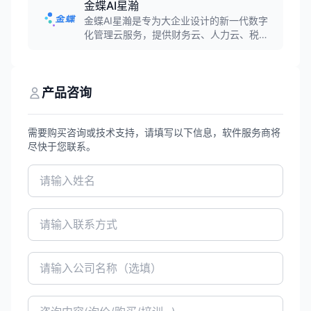
产智能化、管控精细化。
金蝶AI星瀚
金蝶AI星瀚是专为大企业设计的新一代数字
化管理云服务，提供财务云、人力云、税务
云、采购云、供应链云、制造云等140+云服
务，助力大型企业实现从ERP到EBC的数字
化转型，打造韧性企业，支撑商业创新和管
理重构。
产品咨询
需要购买咨询或技术支持，请填写以下信息，软件服务商将
尽快于您联系。