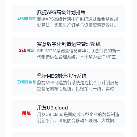
大解决方案，助力大型企业全面落地数智化
转型。
鼎捷APS高级计划排程
鼎捷APS高级计划排程系统通过混合整数规
划算法，实现生产订单与设备资源高效排
程。系统针对多品种小批量生产，自动识别
物料齐套性、设备负荷等约束，生成最优生
产计划。支持快速响应紧急插单需求，优化
赛意数字化制造运营管理系统
设备与人力配置，提升订单履约效率。
SIE iMOM是赛意信息与华为联合打造的新一
代制造运营管理系统，基于华为云IDME工业
数字模型驱动引擎，采用"平台+行业应用"架
构，为企业提供灵活的场景化工具链，构建
面向集团化、全球化供应链的数字化竞争
鼎捷MES制造执行系统
力。
鼎捷MES制造执行系统是连接企业计划层与
控制层的核心枢纽，扎根车间一线，实时采
集生产数据。系统满足企业在制品管理、质
量管控、设备管理、人员管理等核心需求，
可与ERP无缝整合，打造高效、精益、可视
用友U9 cloud
化车间，实现集成化车间管理。
用友U9 cloud是面向成长型企业的数智制造
创新平台，深度融合移动互联网、大数据、
物联网、人工智能等技术，为制造企业构建
产业链协同管控平台，实现管理数字化、生