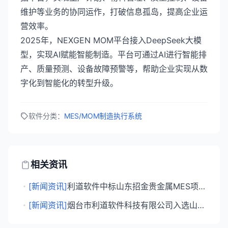
维护等业务的协同运作，打破信息孤岛，提高企业运
营效率。
2025年，NEXGEN MOM平台接入DeepSeek大模
型，实现AI赋能智能制造。平台可通过AI进行智能排
产、质量预测、设备故障预警等，帮助企业实现从数
字化到智能化的转型升级。
软件分类：
MES/MOM制造执行系统
相关资讯
・
[新闻资讯]
利道软件中标山东招金贵金属MES项目 助力贵金属生产数字化转型
・
[新闻资讯]
烟台市利道软件科技有限公司入选山东省首批人工智能大模型"百景智能"典型应用场景名单