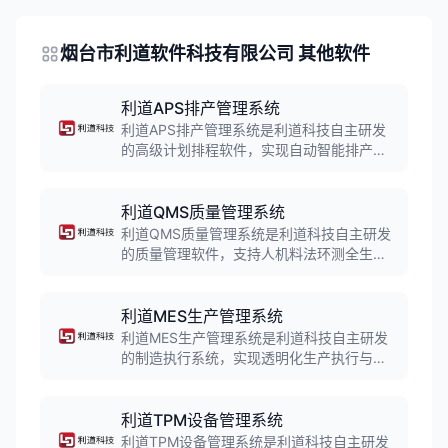
烟台市利道软件科技有限公司 其他软件
利道APS排产管理系统
利道APS排产管理系统是利道科技自主研发
的高级计划排程软件，实现自动智能排产，
甘特图数据显示，支持紧急插单、订单取
消。系统帮助企业优化生产资源，提高产能
利用率和交付准时率。
利道QMS质量管理系统
利道QMS质量管理系统是利道科技自主研发
的质量管理软件，支持人机料法环测全生产
过程流程追溯。系统涵盖来料检验、过程检
验、成品检验等全流程质量控制，帮助企业
提升产品质量和客户满意度。
利道MES生产管理系统
利道MES生产管理系统是利道科技自主研发
的制造执行系统，实现透明化生产执行与现
场调度，生产流程防错防呆。系统涵盖生产
计划、生产调度、物料控制、质量管理、设
备维护等核心模块，帮助企业实现生产过程
利道TPM设备管理系统
数字化、精细化管理。
利道TPM设备管理系统是利道科技自主研发