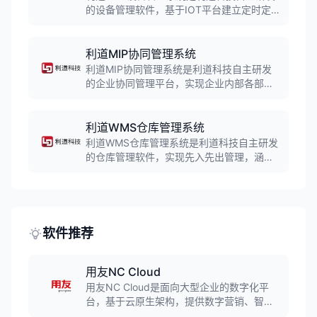
的设备管理软件，基于IOT平台建立定时定
量设备点检、维修、保养体系。系统实现设
备全生命周期管理，帮助企业提高设备综合
效率，降低设备故障率。
利道MIP协同管理系统
利道MIP协同管理系统是利道科技自主研发
的企业协同管理平台，实现企业内部各部门
之间的协同办公。系统涵盖流程审批、任务
管理、文档管理等功能，帮助企业提高办公
效率和协同能力。
利道WMS仓库管理系统
利道WMS仓库管理系统是利道科技自主研发
的仓库管理软件，实现先入先出管理，涵盖
库存预警、库存盘点、调拨、移库管理等核
心功能。系统帮助企业优化仓储作业流程，
提高库存准确性和仓储效率。
软件推荐
用友NC Cloud
用友NC Cloud是面向大型企业的数字化平
台，基于云原生架构，提供数字营销、智能
制造、财务共享、人力共享、智慧采购等18