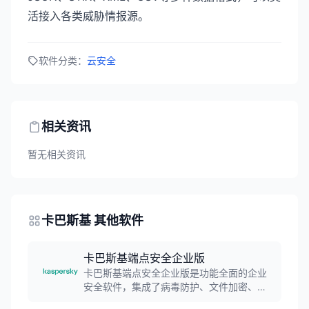
活接入各类威胁情报源。
软件分类：
云安全
相关资讯
暂无相关资讯
卡巴斯基 其他软件
卡巴斯基端点安全企业版
卡巴斯基端点安全企业版是功能全面的企业
安全软件，集成了病毒防护、文件加密、设
备控制、数据防泄漏等多种功能。产品支持