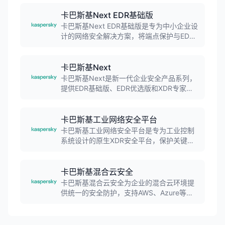
Windows、Linux和macOS平台，采用AES-
256加密算法保护企业敏感数据，适合各类
卡巴斯基Next EDR基础版
规模企业使用。
卡巴斯基Next EDR基础版是专为中小企业设
计的网络安全解决方案，将端点保护与EDR
技术融为一体。产品提供实时威胁检测、行
为分析防护和服务器杀毒功能，具有100%防
篡改保护能力，适合对数据安全性要求高的
卡巴斯基Next
企业用户。
卡巴斯基Next是新一代企业安全产品系列，
提供EDR基础版、EDR优选版和XDR专家版
三个层级。产品将端点保护与检测响应技术
深度融合，支持自动防御、威胁可视化、攻
击链分析等功能，满足不同规模企业的安全
卡巴斯基工业网络安全平台
需求。
卡巴斯基工业网络安全平台是专为工业控制
系统设计的原生XDR安全平台，保护关键基
础设施免受网络攻击。产品支持能源、化
工、油气、制造等行业，提供360度风险控
制与态势感知，在不影响工业流程的前提下
卡巴斯基混合云安全
实现安全防护。
卡巴斯基混合云安全为企业的混合云环境提
供统一的安全防护，支持AWS、Azure等主
流云平台。产品采用云原生架构，提供工作
负载保护、容器安全、CI/CD集成等功能，
帮助企业满足共享安全责任要求，保护数据