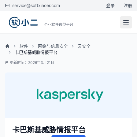
service@softxiaoer.com
登录
|
注册
企业软件选型平台
软件
网络与信息安全
云安全
卡巴斯基威胁情报平台
更新时间：2026年3月21日
卡巴斯基威胁情报平台