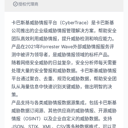
授权代理商
卡巴斯基威胁情报平台（CyberTrace）是卡巴斯基
公司推出的企业级威胁情报管理解决方案，帮助安全
团队高效利用威胁情报，提升威胁检测和响应能力。
产品在2021年Forrester Wave外部威胁情报服务评
测中被评为领导者，是威胁情报领域的标杆产品。
随着网络安全威胁的日益复杂，安全分析师每天需要
处理大量的安全警报和威胁数据。卡巴斯基威胁情报
平台通过聚合、去重、规范化威胁数据，帮助安全团
队从海量信息中快速识别关键威胁，做出明智的决
策。
产品支持与各类威胁情报数据源集成，包括卡巴斯基
威胁数据订阅源、其他供应商的威胁情报、开源威胁
情报（OSINT）以及企业自定义的威胁数据。支持
JSON、STIX、XML、CSV等多种数据格式，可以灵