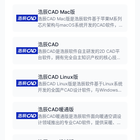
STP等几十种三维格式。支持跨平台同步，
电脑手机平板都能看图改图。
浩辰CAD Mac版
浩辰CAD Mac版是浩辰软件基于苹果M系列
芯片架构与macOS系统开发的CAD软件，实
现全面代码迁移并深度释放苹果电脑计算潜
能。界面交互延续Windows版，性能表现实
现原生级跃升，深度适配苹果交互体验。
浩辰CAD
浩辰CAD是浩辰软件自主研发的2D CAD平
台软件，拥有完全自主知识产权的核心技
术，深度兼容AutoCAD。软件在运行速度、
稳定性等关键指标已达国际先进水平，支持
Windows/Linux/macOS/鸿蒙等全平台运
浩辰CAD Linux版
行，广泛应用于工程建设、制造业等领域。
浩辰CAD Linux版是浩辰软件基于Linux系统
开发的全国产CAD设计软件，与Windows版
同源同核，核心技术自主可控。软件完美兼
容DWG/DXF格式，命令总数达880+，覆盖
Windows版95%以上功能，全面适配麒麟、
浩辰CAD暖通版
统信等国产操作系统。
浩辰CAD暖通版是浩辰软件面向暖通空调设
计领域推出的专业CAD软件，提供采暖、通
风、空调等系统的设计功能。软件支持负荷
计算、水力计算等专业计算，自动生成计算