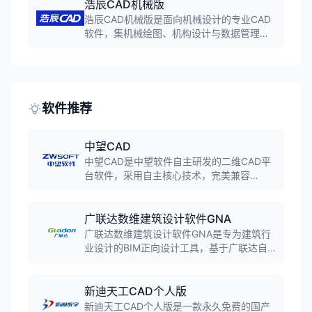
书和设备表。
浩辰CAD机械版
浩辰CAD机械版是面向机械设计的专业CAD
软件，集机械绘图、机构设计与数据管理于
一体。软件内置30万+标准件库和智能标注
系统，新增参数化约束、自动合图等智能化
功能，性能大幅提升40%以上。
软件推荐
中望CAD
中望CAD是中望软件自主研发的二维CAD平
台软件，采用自主核心技术，完美兼容
DWG/DXF格式。软件具备高效的图形处理能
力、丰富的绘图工具和强大的二次开发接
口，广泛应用于机械、建筑、电子等工程设
广联达数维建筑设计软件GNA
计领域，是国产CAD软件的标杆产品。
广联达数维建筑设计软件GNA是专为建筑行
业设计的BIM正向设计工具，基于广联达自
主知识产权的GDMP图形平台，支持参数化
建模、自动化出图、多专业协同，实现从创
意到施工图的全流程数字化设计。
新迪天工CAD个人版
新迪天工CAD个人版是一款永久免费的国产