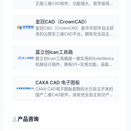
正版三维CAD软件，功能强大、易学易用，
能够满足机械设计爱好者、个人工作室、小
微企业90%以上的业务需求。
皇冠CAD（CrownCAD）
皇冠CAD（CrownCAD）是华天软件自主研
发的云原生三维CAD平台，拥有完全自主的
DGM三维几何建模引擎与DCS几何约束求解
器。支持近30种格式双向转换，具备AI智能
设计助手华小云，注册用户超47万，广泛应
嘉立创Ican工具箱
用于航空航天、汽车制造等高端制造领域。
嘉立创Ican工具箱是一款实用的SolidWorks
机械设计插件，拥有95+实用功能，涵盖自
动打孔、配孔检查、自动出图、批量处理、
超级BOM等九大核心功能，承诺永久免费使
用，是机械设计师的效率倍增器。
CAXA CAD 电子图板
CAXA CAD电子图板是数码大方自主开发的
国产二维CAD软件，具有完全自主知识产
权，支持EXB和DWG双数据内核。软件完全
兼容AutoCAD各版本DWG/DXF格式，界面
和操作习惯与AutoCAD相似，上手简单，设
计效率提升100%以上。
产品咨询