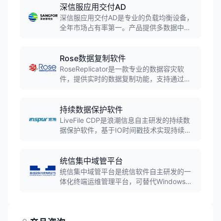
务器中的关键业务数据和应用程序，确保业
深信服应用交付AD
务连续性。
深信服应用交付AD是专业的负载均衡设备，
全年市场占有率第一。产品提供多数据中心
负载均衡、多链路负载均衡、服务器负载均
衡全方位解决方案，支持SSL卸载、应用级
健康检查、会话保持等功能，为业务系统提
Rose数据复制软件
供稳定高效的运行环境。
RoseReplicator是一款专业的数据容灾软
件，提供实时的数据复制功能，支持通过
LAN/WAN方式进行数据同步，保证主备主
机数据完全一致，实现数据灾难恢复和业务
连续性保障。
持续数据保护软件
LiveFile CDP是浪潮信息自主研发的持续数
据保护软件，基于IO时间戳技术实现持续数
据保护，可记录数据的每一次变化，支持任
意时间点的数据恢复，帮助企业实现数据的
零丢失保护。
统信集中域管平台
统信集中域管平台是统信软件自主研发的一
体化终端运维管理平台，可替代Windows
AD域和组策略，为政企客户提供高效、安
全、可靠的信创终端集中管控与运维。平台
提供统一身份认证、应用分发、终端监控、
系统配置等功能，提升运维效率。