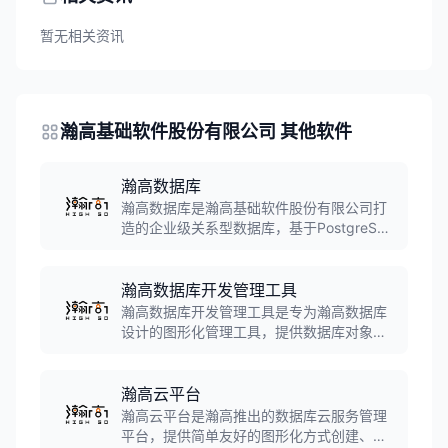
暂无相关资讯
瀚高基础软件股份有限公司 其他软件
瀚高数据库
瀚高数据库是瀚高基础软件股份有限公司打
造的企业级关系型数据库，基于PostgreSQL
深度优化，拥有完全国产自主知识产权。高
度兼容Oracle语法，支持异构数据库迁移，
在安全合规与事务稳定性方面表现优异，广
瀚高数据库开发管理工具
泛应用于政务、金融、能源等行业。
瀚高数据库开发管理工具是专为瀚高数据库
设计的图形化管理工具，提供数据库对象管
理、SQL开发、数据迁移、性能监控、备份
恢复等功能，支持跨平台使用，大幅降低数
据库管理和开发的复杂度。
瀚高云平台
瀚高云平台是瀚高推出的数据库云服务管理
平台，提供简单友好的图形化方式创建、管