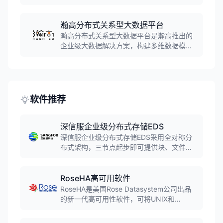
理、监控和维护数据库，支持一键式安装部
署和一站式维护管理，可在公有云、私有
云、混合云环境中快速交付数据库服务。
瀚高分布式关系型大数据平台
瀚高分布式关系型大数据平台是瀚高推出的
企业级大数据解决方案，构建多维数据模
型，通过数据挖掘和数据分析助力企业管理
层决策，提供商业智能解决方案，支持海量
数据的存储、处理和分析。
软件推荐
深信服企业级分布式存储EDS
深信服企业级分布式存储EDS采用全对称分
布式架构，三节点起步即可提供块、文件、
对象存储服务。用高性能块存储池承载结构
化数据，使用容量通用存储池承载海量非结
构化数据，最高可扩展EB级存储空间，支持
RoseHA高可用软件
iSCSI、NFS、CSI、HDFS、S3等多种存储
RoseHA是美国Rose Datasystem公司出品
协议。
的新一代高可用性软件，可将UNIX和
Windows服务器组成集群系统，对服务器进
行监控、故障检测和故障恢复，保护运行服