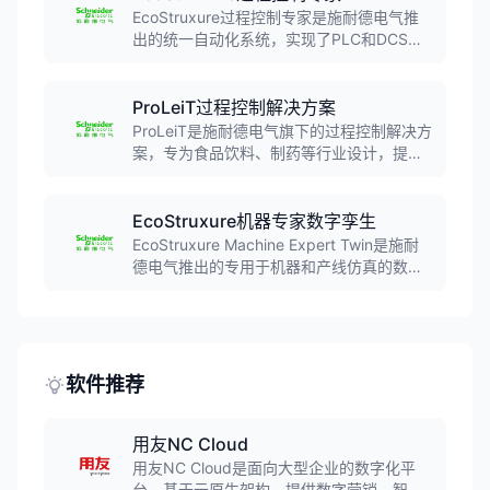
EcoStruxure过程控制专家是施耐德电气推
出的统一自动化系统，实现了PLC和DCS技
术的最佳结合，集成能源管理功能，为工厂
从设计、执行到运营维护的全生命周期提供
卓越价值。
ProLeiT过程控制解决方案
ProLeiT是施耐德电气旗下的过程控制解决方
案，专为食品饮料、制药等行业设计，提供
从生产计划到执行的全流程管理，帮助企业
实现生产过程的数字化和智能化。
EcoStruxure机器专家数字孪生
EcoStruxure Machine Expert Twin是施耐
德电气推出的专用于机器和产线仿真的数字
孪生软件套件，适用于机器的全生命周期，
支持3D建模、PLC仿真和虚拟调试，帮助企
业降低开发成本、缩短上市时间。
软件推荐
用友NC Cloud
用友NC Cloud是面向大型企业的数字化平
台，基于云原生架构，提供数字营销、智能