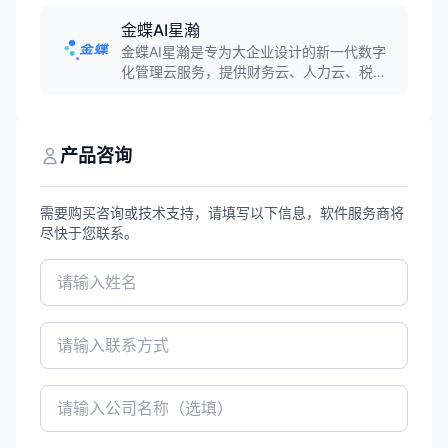
产业链协同管控平台，实现管理数字化、生
产智能化、管控精细化。
金蝶AI星瀚
金蝶AI星瀚是专为大企业设计的新一代数字
化管理云服务，提供财务云、人力云、税务
云、采购云、供应链云、制造云等140+云服
务，助力大型企业实现从ERP到EBC的数字
化转型，打造韧性企业，支撑商业创新和管
理重构。
产品咨询
需要购买咨询或技术支持，请填写以下信息，软件服务商将
尽快于您联系。