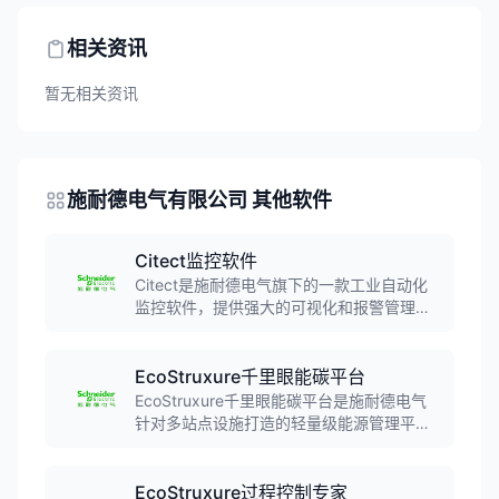
相关资讯
暂无相关资讯
施耐德电气有限公司 其他软件
Citect监控软件
Citect是施耐德电气旗下的一款工业自动化
监控软件，提供强大的可视化和报警管理功
能，用于实时监控和控制工业过程，广泛应
用于制造业、能源、水处理等行业。
EcoStruxure千里眼能碳平台
EcoStruxure千里眼能碳平台是施耐德电气
针对多站点设施打造的轻量级能源管理平
台，支持云边部署，为零售连锁、商业地产
等多站点运营商提供能源监控、碳排放管理
和可持续发展解决方案。
EcoStruxure过程控制专家