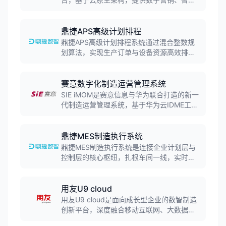
制造、财务共享、人力共享、智慧采购等18
大解决方案，助力大型企业全面落地数智化
转型。
鼎捷APS高级计划排程
鼎捷APS高级计划排程系统通过混合整数规
划算法，实现生产订单与设备资源高效排
程。系统针对多品种小批量生产，自动识别
物料齐套性、设备负荷等约束，生成最优生
产计划。支持快速响应紧急插单需求，优化
赛意数字化制造运营管理系统
设备与人力配置，提升订单履约效率。
SIE iMOM是赛意信息与华为联合打造的新一
代制造运营管理系统，基于华为云IDME工业
数字模型驱动引擎，采用"平台+行业应用"架
构，为企业提供灵活的场景化工具链，构建
面向集团化、全球化供应链的数字化竞争
鼎捷MES制造执行系统
力。
鼎捷MES制造执行系统是连接企业计划层与
控制层的核心枢纽，扎根车间一线，实时采
集生产数据。系统满足企业在制品管理、质
量管控、设备管理、人员管理等核心需求，
可与ERP无缝整合，打造高效、精益、可视
用友U9 cloud
化车间，实现集成化车间管理。
用友U9 cloud是面向成长型企业的数智制造
创新平台，深度融合移动互联网、大数据、
物联网、人工智能等技术，为制造企业构建