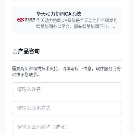
技术与生态资源，全方位满足组织"自主可
控、安全合规、国产适配、性能保障"四大核
心需求。
华天动力协同OA系统
华天动力协同OA系统是华天动力自主研发的
智慧协同办公平台，拥有智慧协同平台、工
作流引擎及智能报表引擎三大核心技术。系
统内置23个基础模块，涵盖工作流管理、文
档协同、智能报表、知识管理、项目管理等
核心功能，全面适配国产化环境，支持麒
产品咨询
麟、统信等国产操作系统及达梦、人大金仓
等国产数据库。
需要购买咨询或技术支持，请填写以下信息，软件服务商将
尽快于您联系。