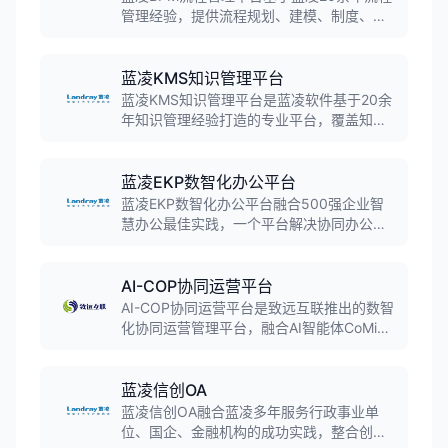
管理经验，提供流程规划、建模、制度、权
责、运行、挖掘、优化等全方位流程服务能
力，让流程"慧管理""慧执行""慧决策"。
蓝凌KMS知识管理平台
蓝凌KMS知识管理平台是蓝凌软件基于20余
年知识管理经验打造的专业平台，覆盖知识
沉淀、共享、学习、应用、创新全生命周期
管理，帮助企业实现知识资产的价值最大
化。
蓝凌EKP数智化办公平台
蓝凌EKP数智化办公平台融合500强企业智
慧办公最佳实践，一个平台解决协同办公、
系统集成、应用开发等需求，推动办公数字
化、管理智能化、应用平台化，赋能大中型
组织管理更高效。
AI-COP协同运营平台
AI-COP协同运营平台是致远互联推出的数智
化协同运营管理平台，融合AI智能体CoMi产
品家族能力，提供技术支撑平台、业务创新
平台、生态合作平台和企业协同运营应用系
统，助力企业实现数字化转型与智能化升
蓝凌信创OA
级。
蓝凌信创OA融合蓝凌多年服务行政事业单
位、国企、金融机构的成功实践，整合创新