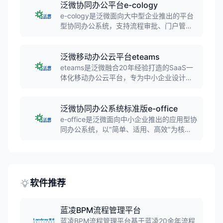
泛微协同办公平台e-cology
e-cology是泛微面向大中型企业推出的平台
型协同办公系统，支持流程审批、门户管
理、文档管理、知识库、项目管理、费控管
理、HR管理等核心功能。最新版本e-
cology10.0集成AI助手小e，提供智能审
泛微移动办公云平台eteams
批、语音操作等能力。
eteams是泛微融合20年经验打造的SaaS一
体化移动办公云平台，专为中小企业设计。
该平台包含移动审批、项目任务协作、
CRM、知识分享、数据协作等诸多应用，开
箱即用，支持低代码定制，按年订阅付费。
泛微协同办公系统标准版e-office
e-office是泛微面向中小企业推出的应用型协
同办公系统，以"简单、适用、高效"为核心
设计理念。系统提供50+场景模板、200+应
用模板、3000+审批模板，覆盖人事、行
政、财务、销售、合同、项目等企业全过程
管理场景，开箱即用。
软件推荐
蓝凌BPM流程管理平台
蓝凌BPM流程管理平台基于蓝凌20余年流程