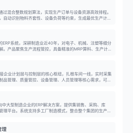
统通过混合整数规划算法，实现生产订单与设备资源高效排程。
，自动识别物料齐套性、设备负荷等约束，生成最优生产计
需求，优化设备与人力配置，提升订单履约效率。
的ERP系统，深耕制造业近40年，对电子、机械、注塑等细分
解。产品聚焦生产流程管控，具备精准的MRP算料、生产计划
，支持与MES、WMS等生产系统深度集成。
连接企业计划层与控制层的核心枢纽，扎根车间一线，实时采集
制品管理、质量管控、设备管理、人员管理等核心需求，可与
、精益、可视化车间，实现集成化车间管理。
面向中大型制造企业的ERP解决方案，提供集销售、采购、库
管理平台。系统支持多工厂制造模式，整合整个集团的生产能
，有效提升运营效率与决策精准度。
管理