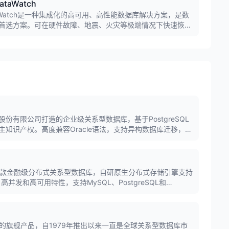
aWatch
aWatch是一种集成化的高可用、高性能数据库解决方案，是数
首选方案。可在硬件故障、地震、火灾等极端情况下快速恢复
数据丢失、秒级切换，满足用户不间断提供数据库服务的要
份有限公司打造的企业级关系型数据库，基于PostgreSQL
知识产权。高度兼容Oracle语法，支持异构数据库迁移，在
表现优异，广泛应用于政务、金融、能源等行业。
库是一款金融级分布式关系型数据库，自研原生分布式存储引擎支持
高并发和高可用特性，支持MySQL、PostgreSQL和
访问形式，同时兼容MongoDB引擎，广泛应用于银行、保险、证
公司的旗舰产品，自1979年推出以来一直是全球关系型数据库市