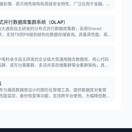
据处理、高可用性架构和高级安全特性，广泛应用于金融、电
是财富500强企业的首选数据库平台。
模分布式并行数据库集群系统（OLAP）
ster是南大通用自主研发的分布式并行数据库集群，采用Shared
储技术，支持TB到PB级别结构化数据存储查询。具备高性能、高
用于金融、电信、政务、能源、交通、国防军工等行业的数据
景。
ES是中电科金仓自主研发的企业级大型通用融合数据库，核心代码
备集群、读写分离集群、多活共享存储集群等全集群架构，具备
点，累计装机部署超100万套，广泛应用于能源、金融、电
具
专为瀚高数据库设计的图形化管理工具，提供数据库对象管
、性能监控、备份恢复等功能，支持跨平台使用，大幅降低数据