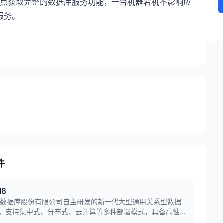
点获取完整的数据库服务功能，一台机器宕机不影响应
服务。
件
8
梦数据库股份有限公司自主研发的新一代大型通用关系型数据
。支持集中式、分布式、云计算等多种部署模式，具备高性
，广泛应用于金融、政府、电信、能源等关键行业核心业务系