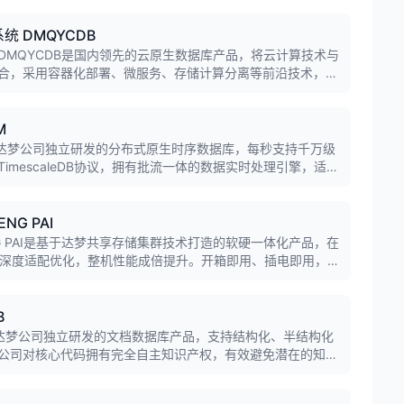
 DMQYCDB
DMQYCDB是国内领先的云原生数据库产品，将云计算技术与
合，采用容器化部署、微服务、存储计算分离等前沿技术，提
按需申请、开箱即用、秒级发放的数据库服务。
M
是达梦公司独立研发的分布式原生时序数据库，每秒支持千万级
imescaleDB协议，拥有批流一体的数据实时处理引擎，适用
融交易、业务监控、数字孪生等时序数据业务场景。
G PAI
G PAI是基于达梦共享存储集群技术打造的软硬一体化产品，在
方面深度适配优化，整机性能成倍提升。开箱即用、插电即用，有
迁移难、移植难三大难题，是金融、电信等行业数字化转型的
B
是达梦公司独立研发的文档数据库产品，支持结构化、半结构化
公司对核心代码拥有完全自主知识产权，有效避免潜在的知识
、日志分析、物联网数据等多样化数据存储场景。