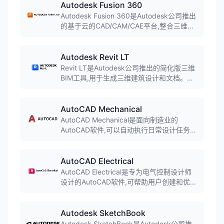
统,广泛应用于机械制造、建筑施工、室内设
Autodesk Fusion 360
计、电气工程等多行业专业绘图需求。
Autodesk Fusion 360是Autodesk公司推出
的基于云的CAD/CAM/CAE平台,整合三维建
模、仿真、协作和CAM功能。软件融合直接
建模和参数化建模,支持T样条建模和B-Rep
建模,实现桌面软件与云计算的结合,广泛应用
Autodesk Revit LT
于产品设计、机械制造和工业设计领域。
Revit LT是Autodesk公司推出的简化版三维
BIM工具,用于生成三维建筑设计和文档。软
件提供基本的BIM设计功能,价格相对较低,适
合中小型建筑设计团队和个人用户使用。
AutoCAD Mechanical
AutoCAD Mechanical是面向制造业的
AutoCAD软件,可以自动执行日常设计任务而
且提供了覆盖全面的标准件库。软件内置70
多万个标准零件和特征,支持智能标注和自动
生成物料清单,可显著提升机械设计流程效
AutoCAD Electrical
率。
AutoCAD Electrical是专为电气控制设计师
设计的AutoCAD软件,可帮助用户创建和优化
电气控制系统的设计。软件提供智能电气原
理图设计、PLC设计、端子排设计等功能,广
泛应用于电气设计和自动化控制领域。
Autodesk SketchBook
Autodesk SketchBook是Autodesk公司推