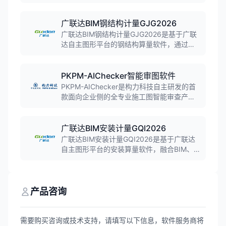
精准计算功能，支持土方工程、城市道路、
给排水管网、园林绿化等市政工程类型的算
量与成本分析。
广联达BIM钢结构计量GJG2026
广联达BIM钢结构计量GJG2026是基于广联
达自主图形平台的钢结构算量软件，通过
BIM技术为钢结构项目提供概预算、结算等
全过程算量服务，支持CAD识别建模、参数
化节点、智能布置等功能。
PKPM-AIChecker智能审图软件
PKPM-AIChecker是构力科技自主研发的首
款面向企业侧的全专业施工图智能审查产
品，利用深度神经网络和机器视觉技术，支
持建筑、结构、机电各专业的人工智能审
图，实现规范强条审查、跨专业交圈审查等
广联达BIM安装计量GQI2026
功能。
广联达BIM安装计量GQI2026是基于广联达
自主图形平台的安装算量软件，融合BIM、
AI与云技术，支持电气、消防、通风空调、
工业管道等7大专业算量，实现从算量到用量
的全流程覆盖。
产品咨询
需要购买咨询或技术支持，请填写以下信息，软件服务商将