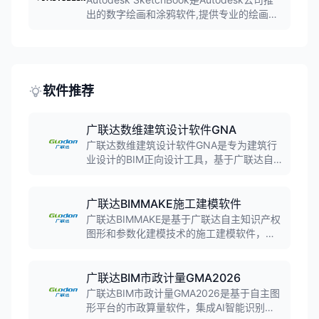
出的数字绘画和涂鸦软件,提供专业的绘画工
具和自然的绘画体验。软件支持多种画笔和
图层,支持数位板和压感笔,广泛应用于插画设
计、概念艺术和数字绘画领域。
软件推荐
广联达数维建筑设计软件GNA
广联达数维建筑设计软件GNA是专为建筑行
业设计的BIM正向设计工具，基于广联达自
主知识产权的GDMP图形平台，支持参数化
建模、自动化出图、多专业协同，实现从创
意到施工图的全流程数字化设计。
广联达BIMMAKE施工建模软件
广联达BIMMAKE是基于广联达自主知识产权
图形和参数化建模技术的施工建模软件，聚
焦施工过程三维构件级BIM建模，支持CAD
智能翻模、钢筋深化、模板脚手架设计、砌
体排布等功能，实现一模多用。
广联达BIM市政计量GMA2026
广联达BIM市政计量GMA2026是基于自主图
形平台的市政算量软件，集成AI智能识别与