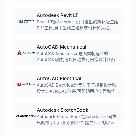
模、仿真、协作和CAM功能。软件融合直接
建模和参数化建模,支持T样条建模和B-Rep
建模,实现桌面软件与云计算的结合,广泛应用
Autodesk Revit LT
于产品设计、机械制造和工业设计领域。
Revit LT是Autodesk公司推出的简化版三维
BIM工具,用于生成三维建筑设计和文档。软
件提供基本的BIM设计功能,价格相对较低,适
合中小型建筑设计团队和个人用户使用。
AutoCAD Mechanical
AutoCAD Mechanical是面向制造业的
AutoCAD软件,可以自动执行日常设计任务而
且提供了覆盖全面的标准件库。软件内置70
多万个标准零件和特征,支持智能标注和自动
生成物料清单,可显著提升机械设计流程效
AutoCAD Electrical
率。
AutoCAD Electrical是专为电气控制设计师
设计的AutoCAD软件,可帮助用户创建和优化
电气控制系统的设计。软件提供智能电气原
理图设计、PLC设计、端子排设计等功能,广
泛应用于电气设计和自动化控制领域。
Autodesk SketchBook
Autodesk SketchBook是Autodesk公司推
出的数字绘画和涂鸦软件,提供专业的绘画工
具和自然的绘画体验。软件支持多种画笔和
图层,支持数位板和压感笔,广泛应用于插画设