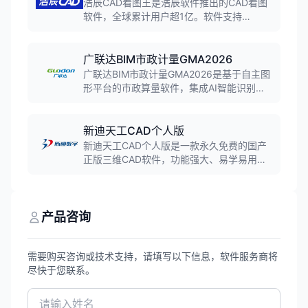
浩辰CAD看图王是浩辰软件推出的CAD看图
软件，全球累计用户超1亿。软件支持
DWG、DXF等二维图纸格式，以及RVT、
STP等几十种三维格式。支持跨平台同步，
电脑手机平板都能看图改图。
广联达BIM市政计量GMA2026
广联达BIM市政计量GMA2026是基于自主图
形平台的市政算量软件，集成AI智能识别与
精准计算功能，支持土方工程、城市道路、
给排水管网、园林绿化等市政工程类型的算
量与成本分析。
新迪天工CAD个人版
新迪天工CAD个人版是一款永久免费的国产
正版三维CAD软件，功能强大、易学易用，
能够满足机械设计爱好者、个人工作室、小
微企业90%以上的业务需求。
产品咨询
需要购买咨询或技术支持，请填写以下信息，软件服务商将
尽快于您联系。