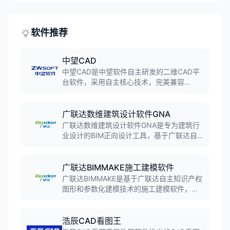
计、概念艺术和数字绘画领域。
软件推荐
中望CAD
中望CAD是中望软件自主研发的二维CAD平
台软件，采用自主核心技术，完美兼容
DWG/DXF格式。软件具备高效的图形处理能
力、丰富的绘图工具和强大的二次开发接
口，广泛应用于机械、建筑、电子等工程设
广联达数维建筑设计软件GNA
计领域，是国产CAD软件的标杆产品。
广联达数维建筑设计软件GNA是专为建筑行
业设计的BIM正向设计工具，基于广联达自
主知识产权的GDMP图形平台，支持参数化
建模、自动化出图、多专业协同，实现从创
意到施工图的全流程数字化设计。
广联达BIMMAKE施工建模软件
广联达BIMMAKE是基于广联达自主知识产权
图形和参数化建模技术的施工建模软件，聚
焦施工过程三维构件级BIM建模，支持CAD
智能翻模、钢筋深化、模板脚手架设计、砌
体排布等功能，实现一模多用。
浩辰CAD看图王