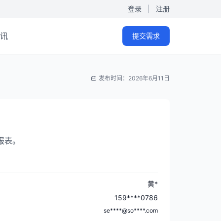
登录
|
注册
讯
提交需求
发布时间：2026年6月11日
报表。
黄*
159****0786
se****@so****.com